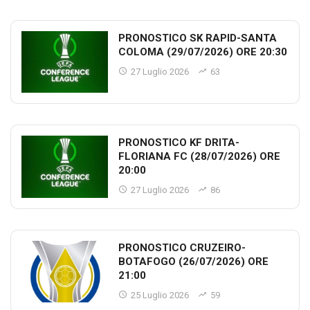
PRONOSTICO SK RAPID-SANTA
COLOMA (29/07/2026) ORE 20:30
27 Luglio 2026
63
PRONOSTICO KF DRITA-
FLORIANA FC (28/07/2026) ORE
20:00
27 Luglio 2026
86
PRONOSTICO CRUZEIRO-
BOTAFOGO (26/07/2026) ORE
21:00
25 Luglio 2026
59