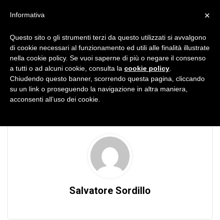
×
Informativa
IlVeroGladiatore
Pronostici Calcio Gratis
Questo sito o gli strumenti terzi da questo utilizzati si avvalgono
di cookie necessari al funzionamento ed utili alle finalità illustrate
No Thanks
INSTALL
nella cookie policy. Se vuoi saperne di più o negare il consenso
a tutti o ad alcuni cookie, consulta la
cookie policy
.
Chiudendo questo banner, scorrendo questa pagina, cliccando
su un link o proseguendo la navigazione in altra maniera,
acconsenti all’uso dei cookie.
Home
Salvatore Sordillo
Page 2
Salvatore Sordillo