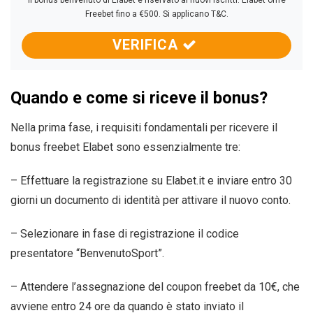
Il bonus benvenuto di Elabet è riservato ai nuovi iscritti. Elabet offre
Freebet fino a €500. Si applicano T&C.
VERIFICA
Quando e come si riceve il bonus?
Nella prima fase, i requisiti fondamentali per ricevere il
bonus freebet Elabet sono essenzialmente tre:
– Effettuare la registrazione su Elabet.it e inviare entro 30
giorni un documento di identità per attivare il nuovo conto.
– Selezionare in fase di registrazione il codice
presentatore “BenvenutoSport”.
– Attendere l’assegnazione del coupon freebet da 10€, che
avviene entro 24 ore da quando è stato inviato il