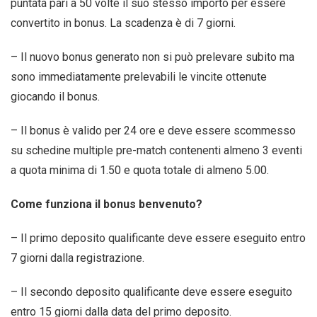
puntata pari a 50 volte il suo stesso importo per essere
convertito in bonus. La scadenza è di 7 giorni.
– Il nuovo bonus generato non si può prelevare subito ma
sono immediatamente prelevabili le vincite ottenute
giocando il bonus.
– Il bonus è valido per 24 ore e deve essere scommesso
su schedine multiple pre-match contenenti almeno 3 eventi
a quota minima di 1.50 e quota totale di almeno 5.00.
Come funziona il bonus benvenuto?
– Il primo deposito qualificante deve essere eseguito entro
7 giorni dalla registrazione.
– Il secondo deposito qualificante deve essere eseguito
entro 15 giorni dalla data del primo deposito.