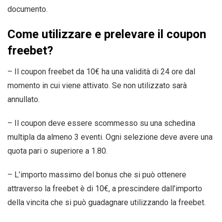
documento.
Come utilizzare e prelevare il coupon
freebet?
– Il coupon freebet da 10€ ha una validità di 24 ore dal
momento in cui viene attivato. Se non utilizzato sarà
annullato.
– Il coupon deve essere scommesso su una schedina
multipla da almeno 3 eventi. Ogni selezione deve avere una
quota pari o superiore a 1.80.
– L’importo massimo del bonus che si può ottenere
attraverso la freebet è di 10€, a prescindere dall’importo
della vincita che si può guadagnare utilizzando la freebet.