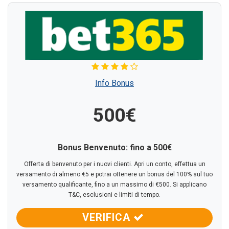
Info Bonus
500€
Bonus Benvenuto: fino a 500€
Offerta di benvenuto per i nuovi clienti. Apri un conto, effettua un
versamento di almeno €5 e potrai ottenere un bonus del 100% sul tuo
versamento qualificante, fino a un massimo di €500. Si applicano
T&C, esclusioni e limiti di tempo.
VERIFICA