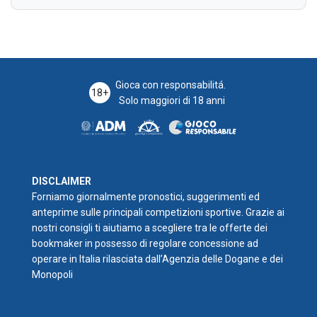
Gioca con responsabilitá.
18+
Solo maggiori di 18 anni
DISCLAIMER
Forniamo giornalmente pronostici, suggerimenti ed
anteprime sulle principali competizioni sportive. Grazie ai
nostri consigli ti aiutiamo a scegliere tra le offerte dei
bookmaker in possesso di regolare concessione ad
operare in Italia rilasciata dall’Agenzia delle Dogane e dei
Monopoli