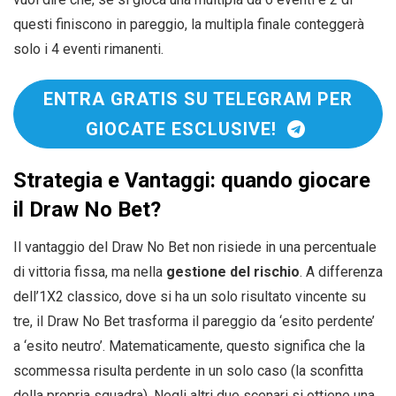
questi finiscono in pareggio, la multipla finale conteggerà
solo i 4 eventi rimanenti.
ENTRA GRATIS SU TELEGRAM PER
GIOCATE ESCLUSIVE!
Strategia e Vantaggi: quando giocare
il Draw No Bet?
Il vantaggio del Draw No Bet non risiede in una percentuale
di vittoria fissa, ma nella
gestione del rischio
. A differenza
dell’1X2 classico, dove si ha un solo risultato vincente su
tre, il Draw No Bet trasforma il pareggio da ‘esito perdente’
a ‘esito neutro’. Matematicamente, questo significa che la
scommessa risulta perdente in un solo caso (la sconfitta
della propria squadra). Negli altri due scenari si ottiene una