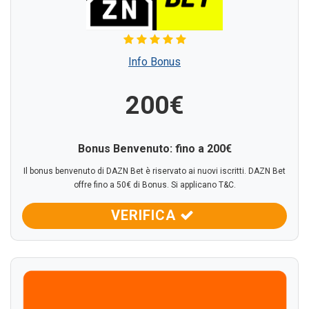
Info Bonus
200€
Bonus Benvenuto: fino a 200€
Il bonus benvenuto di DAZN Bet è riservato ai nuovi iscritti. DAZN Bet
offre fino a 50€ di Bonus. Si applicano T&C.
VERIFICA