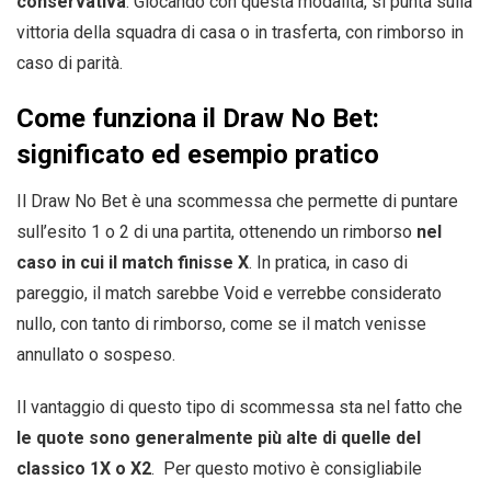
conservativa
. Giocando con questa modalità, si punta sulla
vittoria della squadra di casa o in trasferta, con rimborso in
caso di parità.
Come funziona il Draw No Bet:
significato ed esempio pratico
Il Draw No Bet è una scommessa che permette di puntare
sull’esito 1 o 2 di una partita, ottenendo un rimborso
nel
caso in cui il match finisse X
. In pratica, in caso di
pareggio, il match sarebbe Void e verrebbe considerato
nullo, con tanto di rimborso, come se il match venisse
annullato o sospeso.
Il vantaggio di questo tipo di scommessa sta nel fatto che
le quote sono generalmente più alte di quelle del
classico 1X o X2
. Per questo motivo è consigliabile