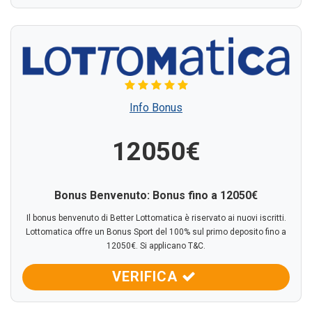
Info Bonus
12050€
Bonus Benvenuto: Bonus fino a 12050€
Il bonus benvenuto di Better Lottomatica è riservato ai nuovi iscritti.
Lottomatica offre un Bonus Sport del 100% sul primo deposito fino a
12050€. Si applicano T&C.
VERIFICA