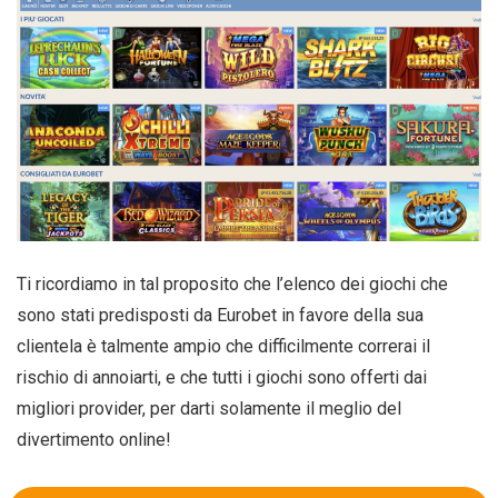
Ti ricordiamo in tal proposito che l’elenco dei giochi che
sono stati predisposti da Eurobet in favore della sua
clientela è talmente ampio che difficilmente correrai il
rischio di annoiarti, e che tutti i giochi sono offerti dai
migliori provider, per darti solamente il meglio del
divertimento online!