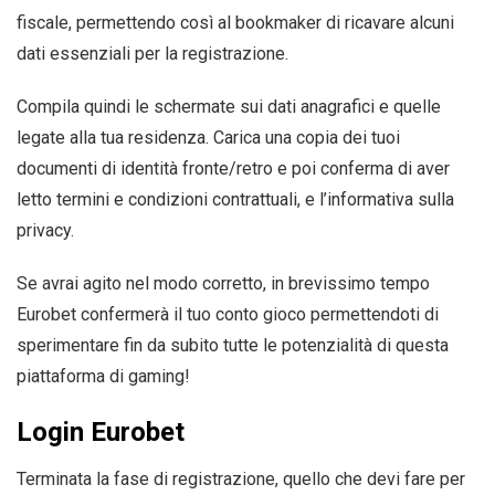
fiscale, permettendo così al bookmaker di ricavare alcuni
dati essenziali per la registrazione.
Compila quindi le schermate sui dati anagrafici e quelle
legate alla tua residenza. Carica una copia dei tuoi
documenti di identità fronte/retro e poi conferma di aver
letto termini e condizioni contrattuali, e l’informativa sulla
privacy.
Se avrai agito nel modo corretto, in brevissimo tempo
Eurobet confermerà il tuo conto gioco permettendoti di
sperimentare fin da subito tutte le potenzialità di questa
piattaforma di gaming!
Login Eurobet
Terminata la fase di registrazione, quello che devi fare per