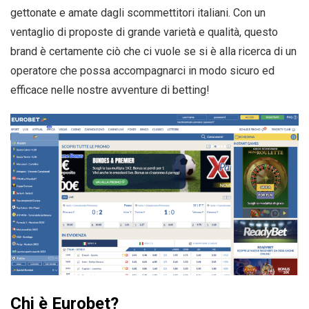
gettonate e amate dagli scommettitori italiani. Con un
ventaglio di proposte di grande varietà e qualità, questo
brand è certamente ciò che ci vuole se si è alla ricerca di un
operatore che possa accompagnarci in modo sicuro ed
efficace nelle nostre avventure di betting!
Chi è Eurobet?