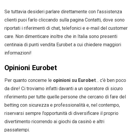
Se tuttavia desideri parlare direttamente con l’assistenza
clienti puoi farlo cliccando sulla pagina Contatti, dove sono
riportati i riferimenti di chat, telefonici e e-mail del customer
care. Non dimenticare inoltre che in Italia sono presenti
centinaia di punti vendita Eurobet a cui chiedere maggiori
informazioni!
Opinioni Eurobet
Per quanto concerne le
opinioni su Eurobet
… c’è ben poco
da dire! Ci troviamo infatti davanti a un operatore di sicuro
riferimento per tutte quelle persone che cercano di fare del
betting con sicurezza e professionalità e, nel contempo,
riservarsi sempre l’opportunità di diversificare il proprio
divertimento ricorrendo ai giochi da casinò e altri
passatempi.