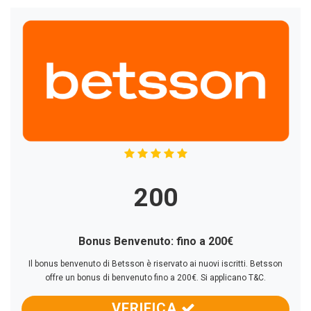
200
Bonus Benvenuto: fino a 200€
Il bonus benvenuto di Betsson è riservato ai nuovi iscritti. Betsson
offre un bonus di benvenuto fino a 200€. Si applicano T&C.
VERIFICA