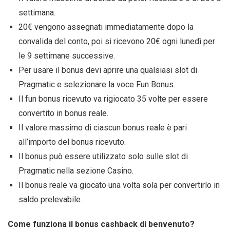
settimana.
20€ vengono assegnati immediatamente dopo la
convalida del conto, poi si ricevono 20€ ogni lunedì per
le 9 settimane successive.
Per usare il bonus devi aprire una qualsiasi slot di
Pragmatic e selezionare la voce Fun Bonus.
Il fun bonus ricevuto va rigiocato 35 volte per essere
convertito in bonus reale.
Il valore massimo di ciascun bonus reale è pari
all’importo del bonus ricevuto.
Il bonus può essere utilizzato solo sulle slot di
Pragmatic nella sezione Casino.
Il bonus reale va giocato una volta sola per convertirlo in
saldo prelevabile.
Come funziona il bonus cashback di benvenuto?