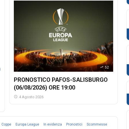
52
PRONOSTICO PAFOS-SALISBURGO
(06/08/2026) ORE 19:00
4 Agosto 2026
Coppe
Europa League
In evidenza
Pronostici
Scommesse