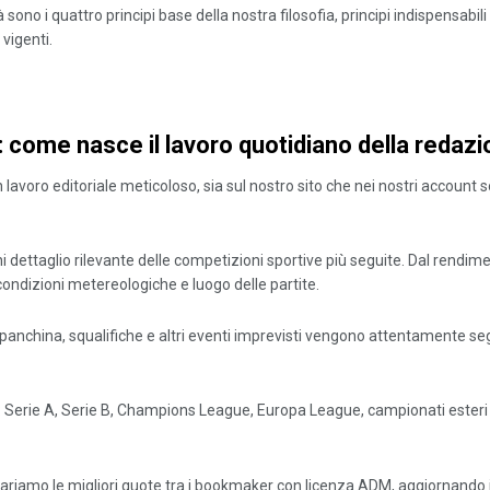
no i quattro principi base della nostra filosofia, principi indispensabili pe
 vigenti.
e: come nasce il lavoro quotidiano della redaz
lavoro editoriale meticoloso, sia sul nostro sito che nei nostri account soc
 dettaglio rilevante delle competizioni sportive più seguite. Dal rendimen
condizioni metereologiche e luogo delle partite.
in panchina, squalifiche e altri eventi imprevisti vengono attentamente s
: Serie A, Serie B, Champions League, Europa League, campionati ester
riamo le migliori quote tra i bookmaker con licenza ADM, aggiornando in