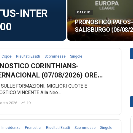
TUS-INTER
CALCIO
PRONOSTICO PAFOS-
:00
SALISBURGO (06/08/2
ORE 19:00
Coppe
Risultati Esatti
Scommesse
Singole
NOSTICO CORINTHIANS-
ERNACIONAL (07/08/2026) ORE…
SULLE FORMAZIONI, MIGLIORI QUOTE E
STICO VINCENTE Alla Neo…
osto 2026
19
In evidenza
Pronostici
Risultati Esatti
Scommesse
Singole