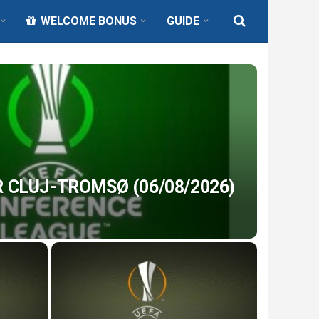
WELCOME BONUS
GUIDE
 CLUJ-TROMSØ (06/08/2026)