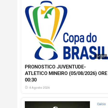
30
PRONOSTICO JUVENTUDE-
ATLETICO MINEIRO (05/08/2026) ORE
00:30
4 Agosto 2026
Calcio