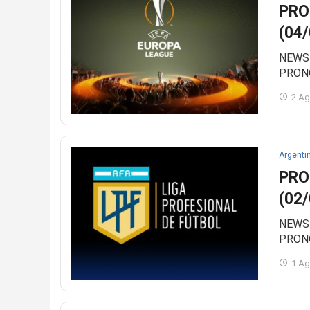
PRO
(04
NEWS 
PRONO
2 Ag
Argenti
PRO
(02
NEWS 
PRON
1 Ag