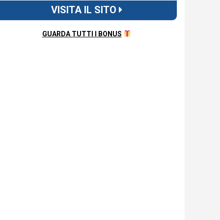
VISITA IL SITO
GUARDA TUTTI I BONUS