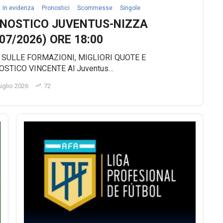
In evidenza
Pronostici
Scommesse
Singole
NOSTICO JUVENTUS-NIZZA
/07/2026) ORE 18:00
SULLE FORMAZIONI, MIGLIORI QUOTE E
STICO VINCENTE Al Juventus…
uglio 2026
72