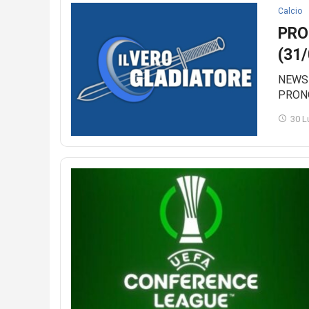
Calcio
PRO
(31
NEWS 
PRONO
30 L