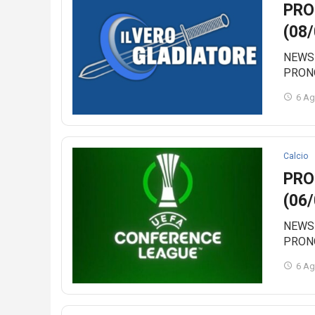
PRO
(08
NEWS 
PRONO
6 Ag
Calcio
PRO
(06
NEWS 
PRONO
6 Ag