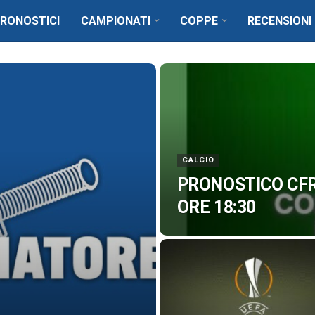
RONOSTICI
CAMPIONATI
COPPE
RECENSIONI
CALCIO
PRONOSTICO CFR
ORE 18:30