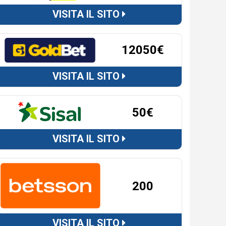
VISITA IL SITO
12050€
VISITA IL SITO
50€
VISITA IL SITO
200
VISITA IL SITO