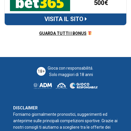
500€
VISITA IL SITO
GUARDA TUTTI I BONUS
Gioca con responsabilitá.
18+
Solo maggiori di 18 anni
DISCLAIMER
Forniamo giornalmente pronostici, suggerimenti ed
anteprime sulle principali competizioni sportive. Grazie ai
nostri consigli ti aiutiamo a scegliere tra le offerte dei