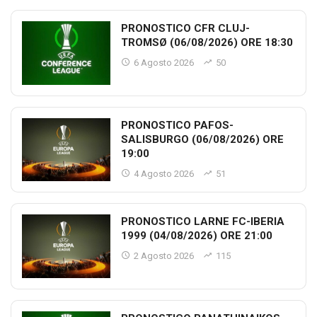
PRONOSTICO CFR CLUJ-
TROMSØ (06/08/2026) ORE 18:30
6 Agosto 2026
50
PRONOSTICO PAFOS-
SALISBURGO (06/08/2026) ORE
19:00
4 Agosto 2026
51
PRONOSTICO LARNE FC-IBERIA
1999 (04/08/2026) ORE 21:00
2 Agosto 2026
115