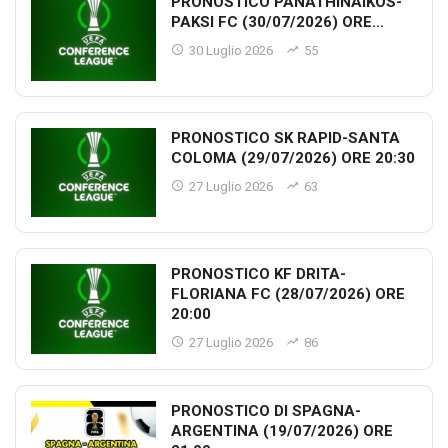
PRONOSTICO PANATHINAIKOS-
PAKSI FC (30/07/2026) ORE…
30 Luglio 2026
55
PRONOSTICO SK RAPID-SANTA
COLOMA (29/07/2026) ORE 20:30
27 Luglio 2026
63
PRONOSTICO KF DRITA-
FLORIANA FC (28/07/2026) ORE
20:00
27 Luglio 2026
86
PRONOSTICO DI SPAGNA-
ARGENTINA (19/07/2026) ORE