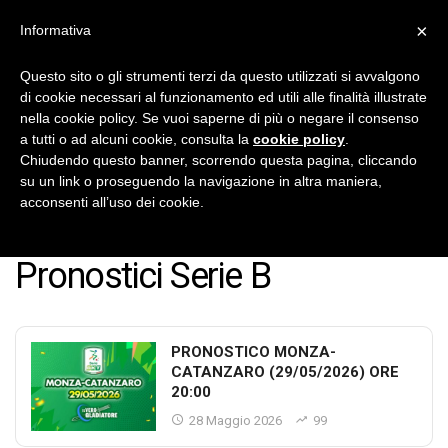
×
Informativa
IlVeroGladiatore
Pronostici Calcio Gratis
Questo sito o gli strumenti terzi da questo utilizzati si avvalgono
di cookie necessari al funzionamento ed utili alle finalità illustrate
No Thanks
INSTALL
nella cookie policy. Se vuoi saperne di più o negare il consenso
a tutti o ad alcuni cookie, consulta la
cookie policy
.
Chiudendo questo banner, scorrendo questa pagina, cliccando
su un link o proseguendo la navigazione in altra maniera,
acconsenti all’uso dei cookie.
Home
Pronostici
Calcio
Serie B
Pronostici Serie B
PRONOSTICO MONZA-
CATANZARO (29/05/2026) ORE
20:00
28 Maggio 2026
99