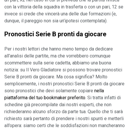
con la vittoria della squadra in trasferta o con un pari, 12 se 
invece si crede che vincerà una delle due formazioni (e, 
Pronostici Serie B pronti da giocare
Per i nostri lettori che hanno meno tempo da dedicare 
all’analisi delle partite, ma che vorrebbero comunque 
scommettere sulla serie cadetta, abbiamo una buona 
notizia: su Il Vero Gladiatore si possono trovare pronostici 
Serie B pronti da giocare. Ma cosa significa? Molto 
semplicemente, i nostri pronostici Serie B pronti da giocare 
sono pronostici che devi solamente copiare 
nella 
piattaforma del tuo bookmaker preferito
. Si tratta infatti di 
schedine già precompilate dai nostri esperti, che non 
richiederanno alcuno sforzo da parte tua. Quello che ti sarà 
richiesto sarà pertanto di prendere i nostri spunti e metterli 
all’opera: siamo certi che le soddisfazioni non mancheranno 