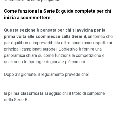
Come funziona la Serie B: guida completa per chi 
inizia a scommettere
Questa sezione è pensata per chi si avvicina per la 
prima volta alle scommesse sulla Serie B
, un torneo che 
per equilibrio e imprevedibilità offre spunti unici rispetto ai 
principali campionati europei. L’obiettivo è fornire una 
panoramica chiara su come funziona la competizione e 
quali sono le tipologie di giocate più comuni.

la 
prima classificata
 si aggiudichi il titolo di campione 
della Serie B