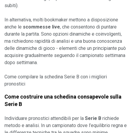
subiti).

In alternativa, molti bookmaker mettono a disposizione 
anche le 
scommesse live
, che consentono di puntare 
durante la partita. Sono opzioni dinamiche e coinvolgenti, 
ma richiedono rapidità di analisi e una buona conoscenza 
delle dinamiche di gioco - elementi che un principiante può 
acquisire gradualmente seguendo il campionato settimana 
dopo settimana.

Come compilare la schedina Serie B con i migliori 
Come costruire una schedina consapevole sulla 
Serie B
Individuare pronostici attendibili per la 
Serie B
 richiede 
metodo e analisi. In un campionato dove l’equilibrio regna e 
le differenze tecniche tra le squadre sono minime, 