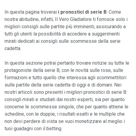
In questa pagina troverai 
i pronostici di serie B
. Come 
nostra abitudine, infatti, Il Vero Gladiatore ti fornisce solo i 
migliori consigli sulle partite più imminenti, assicurando a 
tutti gli utenti la possibilità di accedere a suggerimenti 
mirati dedicati ai consigli sulle scommesse della serie 
cadetta.

In questa sezione potrai pertanto trovare notizie su tutte le 
protagoniste della serie B, con le novità sulle rose, sulle 
formazioni e tutto quello che interessa agli scommettitori 
sulle partite della serie cadetta di oggi e di domani. Nei 
nostri articoli sono presenti i migliori pronostici di serie B: 
consigli mirati e studiati dai nostri esperti, sia per quanto 
concerne le scommesse singole, che per quanto attiene le 
schedine, con le doppie, i risultati esatti e le multiple che 
non devi perdere di vista se vuoi monetizzare al meglio i 
tuoi guadagni con il betting.
