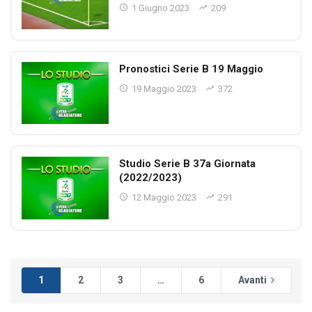
1 Giugno 2023
209
Pronostici Serie B 19 Maggio
19 Maggio 2023
372
Studio Serie B 37a Giornata
(2022/2023)
12 Maggio 2023
291
1
2
3
…
6
Avanti