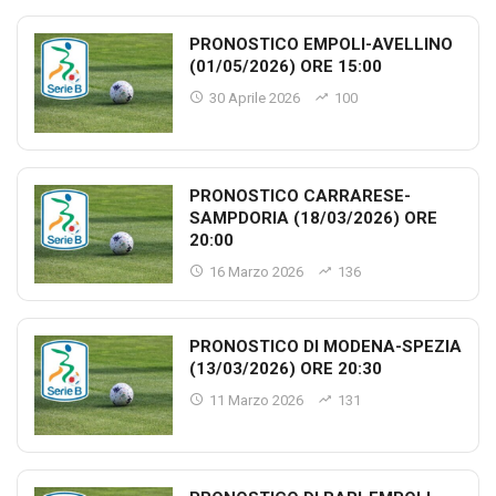
PRONOSTICO EMPOLI-AVELLINO
(01/05/2026) ORE 15:00
30 Aprile 2026
100
PRONOSTICO CARRARESE-
SAMPDORIA (18/03/2026) ORE
20:00
16 Marzo 2026
136
PRONOSTICO DI MODENA-SPEZIA
(13/03/2026) ORE 20:30
11 Marzo 2026
131