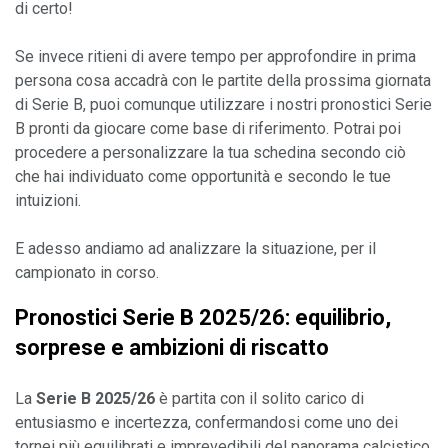
di certo!

Se invece ritieni di avere tempo per approfondire in prima 
persona cosa accadrà con le partite della prossima giornata 
di Serie B, puoi comunque utilizzare i nostri pronostici Serie 
B pronti da giocare come base di riferimento. Potrai poi 
procedere a personalizzare la tua schedina secondo ciò 
che hai individuato come opportunità e secondo le tue 
intuizioni.

E adesso andiamo ad analizzare la situazione, per il 
Pronostici Serie B 2025/26: equilibrio, 
sorprese e ambizioni di riscatto
La 
Serie B 2025/26
 è partita con il solito carico di 
entusiasmo e incertezza, confermandosi come uno dei 
tornei più equilibrati e imprevedibili del panorama calcistico 