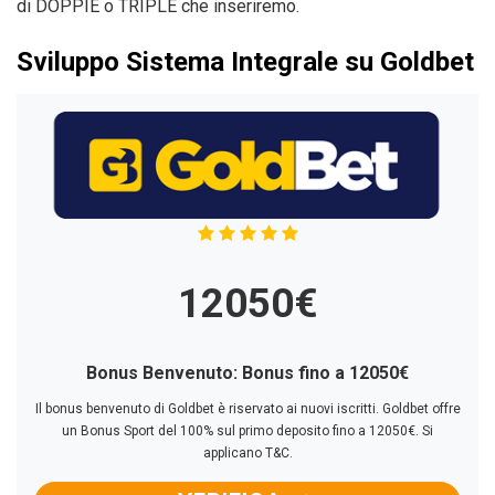
di DOPPIE o TRIPLE che inseriremo.
Sviluppo Sistema Integrale su Goldbet
12050€
Bonus Benvenuto: Bonus fino a 12050€
Il bonus benvenuto di Goldbet è riservato ai nuovi iscritti. Goldbet offre
un Bonus Sport del 100% sul primo deposito fino a 12050€. Si
applicano T&C.