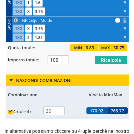
In alternativa possiamo cliccare su 4-uple perchè nel nostro