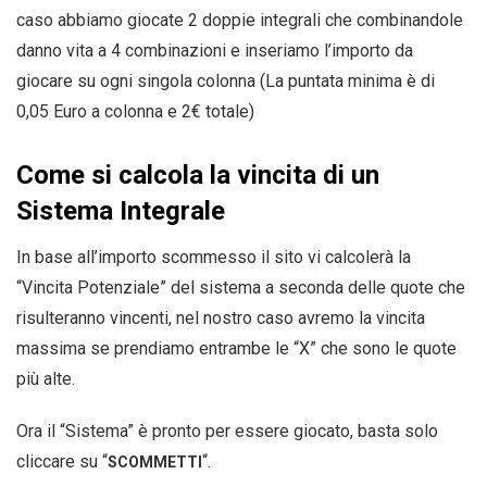
caso abbiamo giocate 2 doppie integrali che combinandole
danno vita a 4 combinazioni e inseriamo l’importo da
giocare su ogni singola colonna (La puntata minima è di
0,05 Euro a colonna e 2€ totale)
Come si calcola la vincita di un
Sistema Integrale
In base all’importo scommesso il sito vi calcolerà la
“Vincita Potenziale” del sistema a seconda delle quote che
risulteranno vincenti, nel nostro caso avremo la vincita
massima se prendiamo entrambe le “X” che sono le quote
più alte.
Ora il “Sistema” è pronto per essere giocato, basta solo
cliccare su “
“.
SCOMMETTI