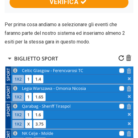
VERIFICA
Per prima cosa andiamo a selezionare gli eventi che
faranno parte del nostro sistema ed inseriamo almeno 2
esiti per la stessa gara in questo modo.