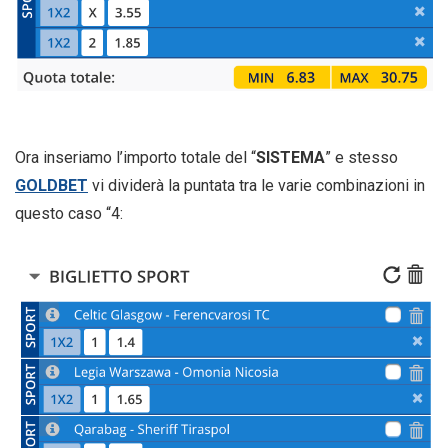
Ora inseriamo l’importo totale del “
SISTEMA
” e stesso
GOLDBET
vi dividerà la puntata tra le varie combinazioni in
questo caso “4: