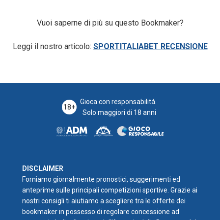
Vuoi saperne di più su questo Bookmaker?
Leggi il nostro articolo:
SPORTITALIABET RECENSIONE
Gioca con responsabilitá.
18+
Solo maggiori di 18 anni
DISCLAIMER
Forniamo giornalmente pronostici, suggerimenti ed
anteprime sulle principali competizioni sportive. Grazie ai
nostri consigli ti aiutiamo a scegliere tra le offerte dei
bookmaker in possesso di regolare concessione ad