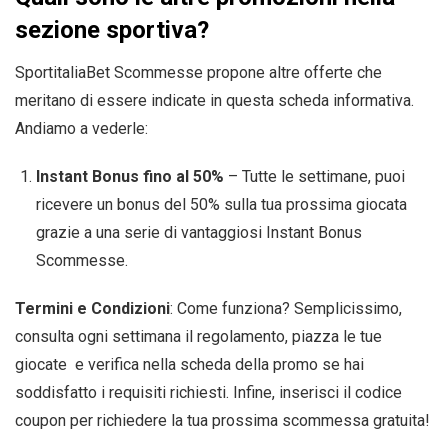
sezione sportiva?
SportitaliaBet Scommesse propone altre offerte che
meritano di essere indicate in questa scheda informativa.
Andiamo a vederle:
Instant Bonus fino al 50%
– Tutte le settimane, puoi
ricevere un bonus del 50% sulla tua prossima giocata
grazie a una serie di vantaggiosi Instant Bonus
Scommesse.
Termini e Condizioni
: Come funziona? Semplicissimo,
consulta ogni settimana il regolamento, piazza le tue
giocate e verifica nella scheda della promo se hai
soddisfatto i requisiti richiesti. Infine, inserisci il codice
coupon per richiedere la tua prossima scommessa gratuita!