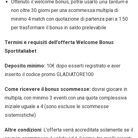
Ottenuto il welcome bonus, potrai usarlo
una tantum
e
non oltre 30 giorni per una scommessa multipla di
minimo 4 match con quotazione di partenza pari a 1.50
per trasformare il bonus in saldo prelevabile
Termini e requisiti dell’offerta Welcome Bonus
Sportitaliabet
Deposito minimo:
10€ dopo esserti registrato e aver
inserito il codice promo GLADIATORE100
Come ricevere il bonus scommesse:
dovrai giocare in
multipla, con minimo 3 eventi con una quota complessiva
iniziale uguale a 4 (sono escluse le scommesse
sistemistiche)
Altre condizioni
: L’offerta verrà accreditata solamente se il