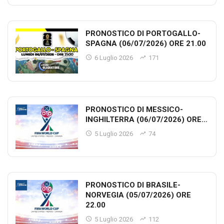
PRONOSTICO DI PORTOGALLO-
SPAGNA (06/07/2026) ORE 21.00
6 Luglio 2026
171
PRONOSTICO DI MESSICO-
INGHILTERRA (06/07/2026) ORE…
5 Luglio 2026
74
PRONOSTICO DI BRASILE-
NORVEGIA (05/07/2026) ORE
22.00
5 Luglio 2026
112