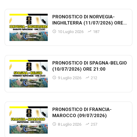
PRONOSTICO DI NORVEGIA-
INGHILTERRA (11/07/2026) ORE…
10 Luglio 2026
187
PRONOSTICO DI SPAGNA-BELGIO
(10/07/2026) ORE 21:00
9 Luglio 2026
212
PRONOSTICO DI FRANCIA-
MAROCCO (09/07/2026)
8 Luglio 2026
257