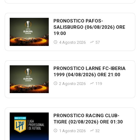
PRONOSTICO PAFOS-
SALISBURGO (06/08/2026) ORE
19:00
4 Agosto 2026
57
PRONOSTICO LARNE FC-IBERIA
1999 (04/08/2026) ORE 21:00
2 Agosto 2026
119
PRONOSTICO RACING CLUB-
TIGRE (02/08/2026) ORE 01:30
1 Agosto 2026
32