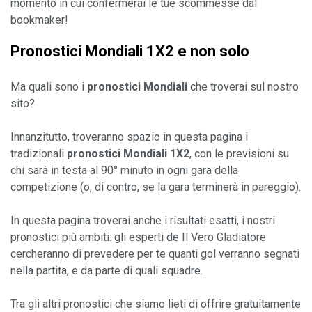
momento in cui confermerai le tue scommesse dal 
Pronostici Mondiali 1X2 e non solo
Ma quali sono i 
pronostici Mondiali
 che troverai sul nostro 
sito?

Innanzitutto, troveranno spazio in questa pagina i 
tradizionali 
pronostici Mondiali 1X2
, con le previsioni su 
chi sarà in testa al 90° minuto in ogni gara della 
competizione (o, di contro, se la gara terminerà in pareggio).

In questa pagina troverai anche i risultati esatti, i nostri 
pronostici più ambiti: gli esperti de Il Vero Gladiatore 
cercheranno di prevedere per te quanti gol verranno segnati 
nella partita, e da parte di quali squadre.

Tra gli altri pronostici che siamo lieti di offrire gratuitamente 