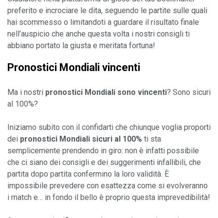
preferito e incrociare le dita, seguendo le partite sulle quali 
hai scommesso o limitandoti a guardare il risultato finale 
nell’auspicio che anche questa volta i nostri consigli ti 
Pronostici Mondiali vincenti
Ma i nostri 
pronostici Mondiali sono vincenti
? Sono sicuri 
al 100%?

Iniziamo subito con il confidarti che chiunque voglia proporti 
dei 
pronostici Mondiali sicuri al 100%
 ti sta 
semplicemente prendendo in giro: non è infatti possibile 
che ci siano dei consigli e dei suggerimenti infallibili, che 
partita dopo partita confermino la loro validità. È 
impossibile prevedere con esattezza come si evolveranno 
i match e… in fondo il bello è proprio questa imprevedibilità!
