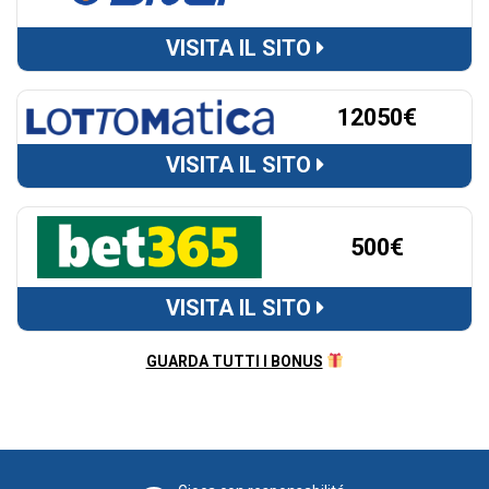
VISITA IL SITO
12050€
VISITA IL SITO
500€
VISITA IL SITO
GUARDA TUTTI I BONUS