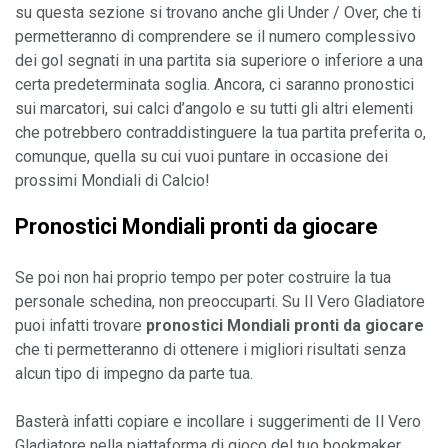
su questa sezione si trovano anche gli Under / Over, che ti 
permetteranno di comprendere se il numero complessivo 
dei gol segnati in una partita sia superiore o inferiore a una 
certa predeterminata soglia. Ancora, ci saranno pronostici 
sui marcatori, sui calci d’angolo e su tutti gli altri elementi 
che potrebbero contraddistinguere la tua partita preferita o, 
comunque, quella su cui vuoi puntare in occasione dei 
Pronostici Mondiali pronti da giocare
Se poi non hai proprio tempo per poter costruire la tua 
personale schedina, non preoccuparti. Su Il Vero Gladiatore 
puoi infatti trovare 
pronostici Mondiali pronti da giocare
che ti permetteranno di ottenere i migliori risultati senza 
alcun tipo di impegno da parte tua.

Basterà infatti copiare e incollare i suggerimenti de Il Vero 
Gladiatore nella piattaforma di gioco del tuo bookmaker 