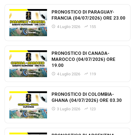
PRONOSTICO DI PARAGUAY-
FRANCIA (04/07/2026) ORE 23.00
4 Luglio 2026
155
PRONOSTICO DI CANADA-
MAROCCO (04/07/2026) ORE
19.00
4 Luglio 2026
119
PRONOSTICO DI COLOMBIA-
GHANA (04/07/2026) ORE 03.30
3 Luglio 2026
123