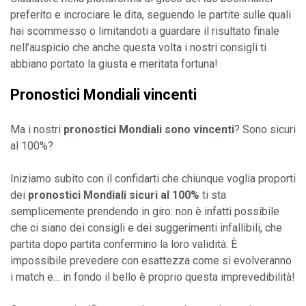
preferito e incrociare le dita, seguendo le partite sulle quali 
hai scommesso o limitandoti a guardare il risultato finale 
nell’auspicio che anche questa volta i nostri consigli ti 
Pronostici Mondiali vincenti
Ma i nostri 
pronostici Mondiali sono vincenti
? Sono sicuri 
al 100%?

Iniziamo subito con il confidarti che chiunque voglia proporti 
dei 
pronostici Mondiali sicuri al 100%
 ti sta 
semplicemente prendendo in giro: non è infatti possibile 
che ci siano dei consigli e dei suggerimenti infallibili, che 
partita dopo partita confermino la loro validità. È 
impossibile prevedere con esattezza come si evolveranno 
i match e… in fondo il bello è proprio questa imprevedibilità!
