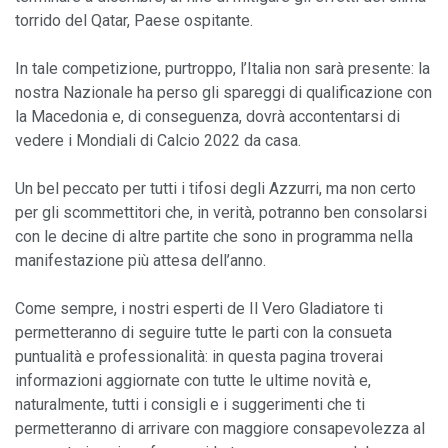
torrido del Qatar, Paese ospitante.

In tale competizione, purtroppo, l’Italia non sarà presente: la 
nostra Nazionale ha perso gli spareggi di qualificazione con 
la Macedonia e, di conseguenza, dovrà accontentarsi di 
vedere i Mondiali di Calcio 2022 da casa.

Un bel peccato per tutti i tifosi degli Azzurri, ma non certo 
per gli scommettitori che, in verità, potranno ben consolarsi 
con le decine di altre partite che sono in programma nella 
manifestazione più attesa dell’anno.

Come sempre, i nostri esperti de Il Vero Gladiatore ti 
permetteranno di seguire tutte le parti con la consueta 
puntualità e professionalità: in questa pagina troverai 
informazioni aggiornate con tutte le ultime novità e, 
naturalmente, tutti i consigli e i suggerimenti che ti 
permetteranno di arrivare con maggiore consapevolezza al 