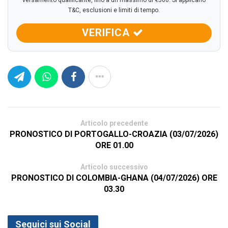
versamento qualificante, fino a un massimo di €500. Si applicano
T&C, esclusioni e limiti di tempo.
VERIFICA
Articolo precedente
PRONOSTICO DI PORTOGALLO-CROAZIA (03/07/2026)
ORE 01.00
Articolo successivo
PRONOSTICO DI COLOMBIA-GHANA (04/07/2026) ORE
03.30
Seguici sui Social