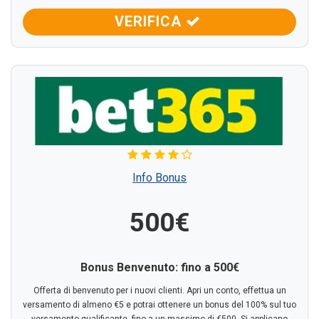
VERIFICA
Info Bonus
500€
Bonus Benvenuto: fino a 500€
Offerta di benvenuto per i nuovi clienti. Apri un conto, effettua un
versamento di almeno €5 e potrai ottenere un bonus del 100% sul tuo