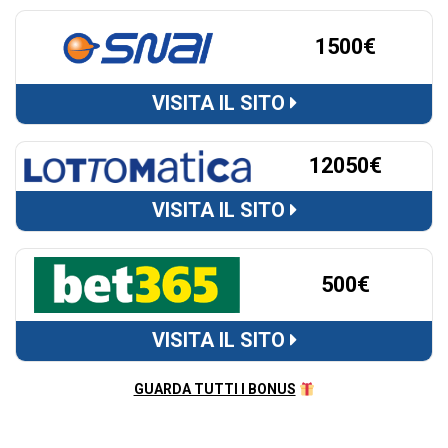
1500€
VISITA IL SITO
12050€
VISITA IL SITO
500€
VISITA IL SITO
GUARDA TUTTI I BONUS