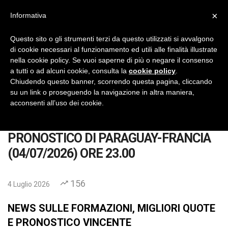
×
Informativa
IlVeroGladiatore
Pronostici Calcio Gratis
Questo sito o gli strumenti terzi da questo utilizzati si avvalgono
di cookie necessari al funzionamento ed utili alle finalità illustrate
No Thanks
INSTALL
nella cookie policy. Se vuoi saperne di più o negare il consenso
a tutti o ad alcuni cookie, consulta la
cookie policy
.
Chiudendo questo banner, scorrendo questa pagina, cliccando
su un link o proseguendo la navigazione in altra maniera,
acconsenti all’uso dei cookie.
Home
Pronostici
PRONOSTICO DI PARAGUAY-FRANCIA (04/07/2026) OR
PRONOSTICO DI PARAGUAY-FRANCIA
(04/07/2026) ORE 23.00
156
4 Luglio 2026
NEWS SULLE FORMAZIONI, MIGLIORI QUOTE
E PRONOSTICO VINCENTE