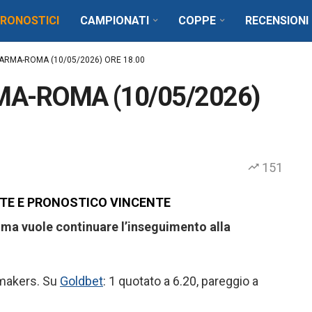
RONOSTICI
CAMPIONATI
COPPE
RECENSIONI
ARMA-ROMA (10/05/2026) ORE 18.00
MA-ROMA (10/05/2026)
151
OTE E PRONOSTICO VINCENTE
oma vuole continuare l’inseguimento alla
makers. Su
Goldbet
: 1 quotato a 6.20, pareggio a