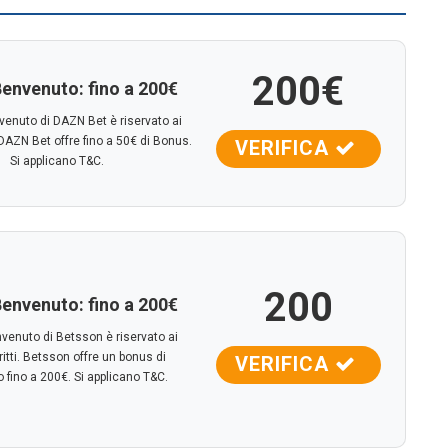
200€
envenuto: fino a 200€
venuto di DAZN Bet è riservato ai
. DAZN Bet offre fino a 50€ di Bonus.
VERIFICA
Si applicano T&C.
200
envenuto: fino a 200€
nvenuto di Betsson è riservato ai
ritti. Betsson offre un bonus di
VERIFICA
 fino a 200€. Si applicano T&C.