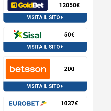
12050€
VISITA IL SITO
50€
VISITA IL SITO
200
VISITA IL SITO
1037€