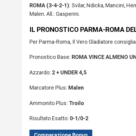
ROMA (3-4-2-1)
: Svilar, Ndicka, Mancini, Her
Malen. All.: Gasperini.
IL PRONOSTICO PARMA-ROMA DE
Per Parma-Roma, Il Vero Gladiatore consiglia
Pronostico Base:
ROMA VINCE ALMENO U
Azzardo:
2 + UNDER 4,5
Marcatore Plus:
Malen
Ammonito Plus:
Troilo
Risultato Esatto:
0-1/0-2
Comparazione Bonus