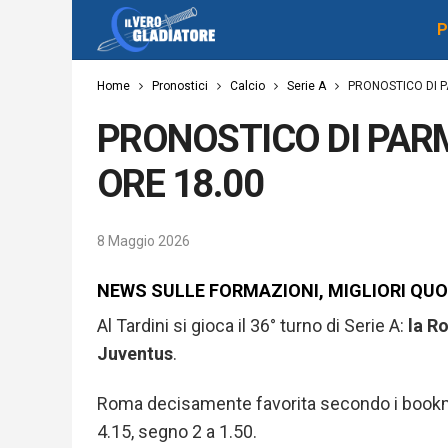
P
Home
Pronostici
Calcio
Serie A
PRONOSTICO DI P
PRONOSTICO DI PAR
ORE 18.00
8 Maggio 2026
NEWS SULLE FORMAZIONI, MIGLIORI QU
Al Tardini si gioca il 36° turno di Serie A:
la R
Juventus
.
Roma decisamente favorita secondo i book
4.15, segno 2 a 1.50.