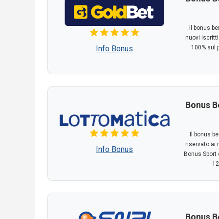
Il bonus be
nuovi iscritt
Info Bonus
100% sul p
Bonus B
Il bonus b
riservato ai 
Info Bonus
Bonus Sport 
12
Bonus B