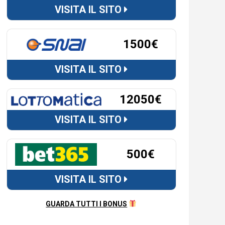
VISITA IL SITO
1500€
VISITA IL SITO
12050€
VISITA IL SITO
500€
VISITA IL SITO
GUARDA TUTTI I BONUS