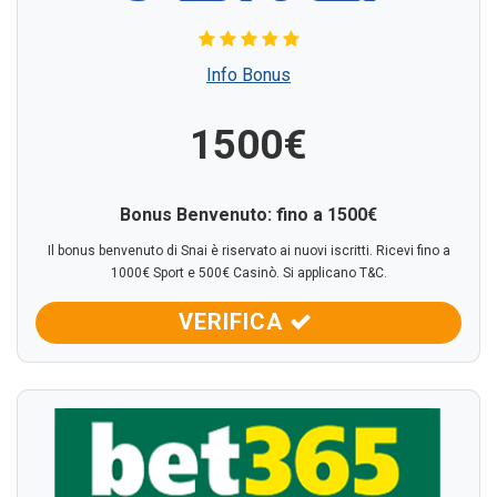
Info Bonus
1500€
Bonus Benvenuto: fino a 1500€
Il bonus benvenuto di Snai è riservato ai nuovi iscritti. Ricevi fino a
1000€ Sport e 500€ Casinò. Si applicano T&C.
VERIFICA