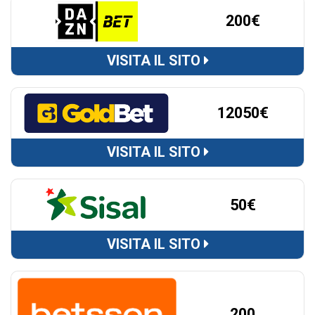
200€
VISITA IL SITO
12050€
VISITA IL SITO
50€
VISITA IL SITO
200