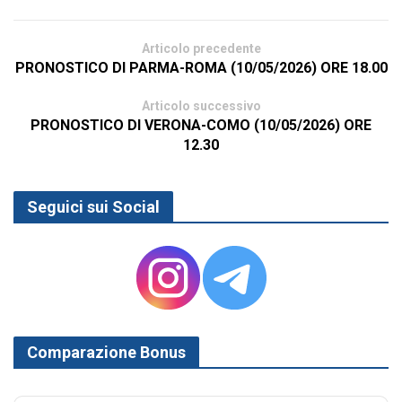
Articolo precedente
PRONOSTICO DI PARMA-ROMA (10/05/2026) ORE 18.00
Articolo successivo
PRONOSTICO DI VERONA-COMO (10/05/2026) ORE
12.30
Seguici sui Social
Comparazione Bonus