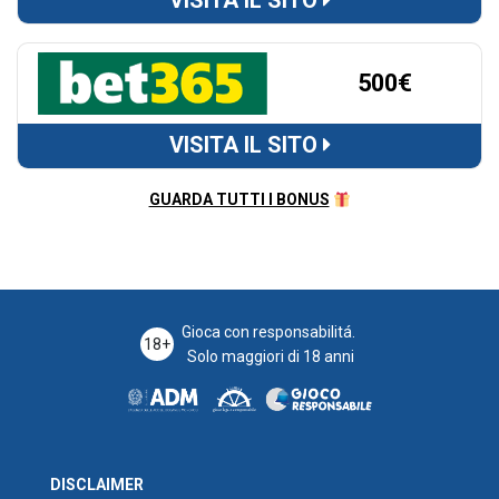
500€
VISITA IL SITO
GUARDA TUTTI I BONUS
Gioca con responsabilitá.
18+
Solo maggiori di 18 anni
DISCLAIMER