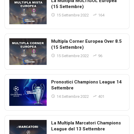
La Multipla MULTIGOL Europea
(15 Settembre)
15 Settembre 2022
164
Multipla Corner Europea Over 8.5
(15 Settembre)
15 Settembre 2022
96
Pronostici Champions League 14
Settembre
14 Settembre 2022
401
La Multipla Marcatori Champions
League del 13 Settembre