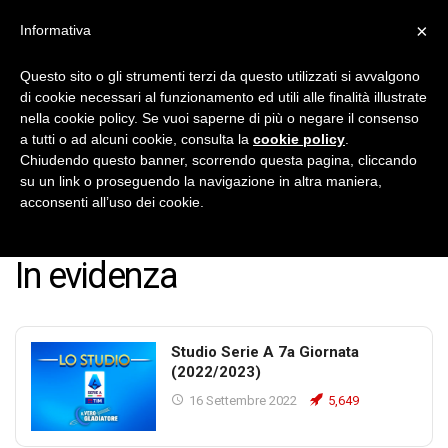
×
Informativa
IlVeroGladiatore
Pronostici Calcio Gratis
Questo sito o gli strumenti terzi da questo utilizzati si avvalgono
di cookie necessari al funzionamento ed utili alle finalità illustrate
No Thanks
INSTALL
nella cookie policy. Se vuoi saperne di più o negare il consenso
a tutti o ad alcuni cookie, consulta la
cookie policy
.
Chiudendo questo banner, scorrendo questa pagina, cliccando
su un link o proseguendo la navigazione in altra maniera,
acconsenti all’uso dei cookie.
Home
In evidenza
Page 131
In evidenza
Studio Serie A 7a Giornata
(2022/2023)
16 Settembre 2022
5,649