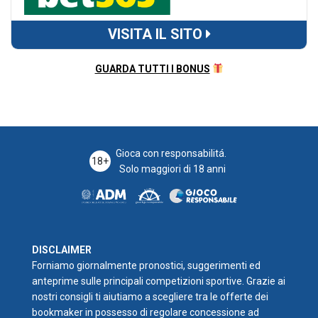
VISITA IL SITO
GUARDA TUTTI I BONUS
Gioca con responsabilitá.
18+
Solo maggiori di 18 anni
DISCLAIMER
Forniamo giornalmente pronostici, suggerimenti ed
anteprime sulle principali competizioni sportive. Grazie ai
nostri consigli ti aiutiamo a scegliere tra le offerte dei
bookmaker in possesso di regolare concessione ad