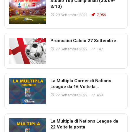
Studio Top Campionati (30/09-
3/10)
29 Settembre 2022
7,956
Pronostici Calcio 27 Settembre
27 Settembre 2022
147
La Multipla Corner di Nations
League da 16 Volte la…
22 Settembre 2022
469
La Multipla di Nations League da
22 Volte la posta