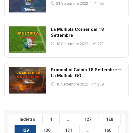
21 Settembre 2022
495
La Multipla Corner del 18
Settembre
18 Settembre 2022
173
Pronostici Calcio 18 Settembre –
La Multipla GOL…
18 Settembre 2022
239
Indietro
1
…
127
128
129
130
131
…
160