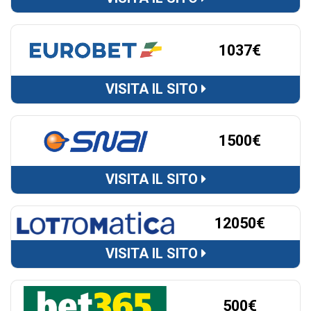
1037€
VISITA IL SITO
1500€
VISITA IL SITO
12050€
VISITA IL SITO
500€