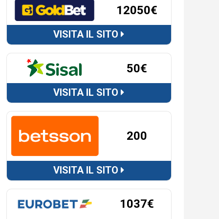
12050€
VISITA IL SITO
50€
VISITA IL SITO
200
VISITA IL SITO
1037€