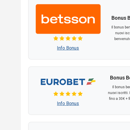
Bonus B
Il bonus be
nuovi isc
benvenuto
Info Bonus
Bonus B
Il bonus be
nuovi iscritti
fino a 30€ + 
Info Bonus