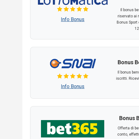
Il bonus b
riservato ai 
Info Bonus
Bonus Sport 
12
Bonus B
Il bonus ben
iscritti. Rice
Info Bonus
Bonus B
Offerta di be
conto, effet