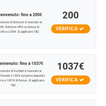
200
envenuto: fino a 200€
nvenuto di Betsson è riservato ai
ritti. Betsson offre un bonus di
VERIFICA
 fino a 200€. Si applicano T&C.
envenuto: fino a 1037€
1037€
nvenuto di Eurobet è riservato ai
. Prevede il 100% sul primo deposito
VERIFICA
fino a 1007€ di Bonus. Si applicano
T&C.