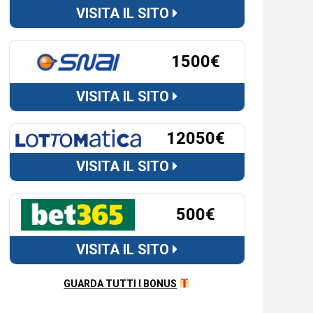
VISITA IL SITO
1500€
VISITA IL SITO
12050€
VISITA IL SITO
500€
VISITA IL SITO
GUARDA TUTTI I BONUS