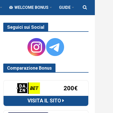
WELCOME BONUS
GUIDE
Seguici sui Social
Comparazione Bonus
200€
VISITA IL SITO