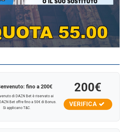
200€
envenuto: fino a 200€
venuto di DAZN Bet è riservato ai
. DAZN Bet offre fino a 50€ di Bonus.
VERIFICA
Si applicano T&C.