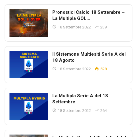
Pronostici Calcio 18 Settembre –
La Multipla GOL…
18 Settembre 2022
239
Il Sistemone Multiesiti Serie A del
18 Agosto
18 Settembre 2022
528
La Multipla Serie A del 18
Settembre
18 Settembre 2022
264