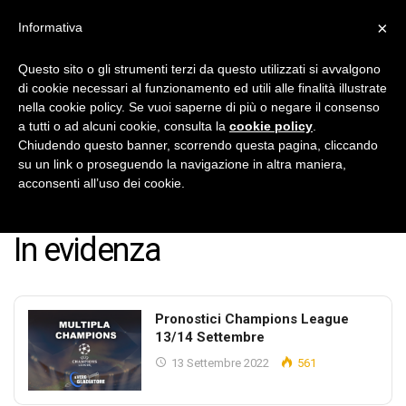
×
Informativa
IlVeroGladiatore
Pronostici Calcio Gratis
Questo sito o gli strumenti terzi da questo utilizzati si avvalgono
di cookie necessari al funzionamento ed utili alle finalità illustrate
No Thanks
INSTALL
nella cookie policy. Se vuoi saperne di più o negare il consenso
a tutti o ad alcuni cookie, consulta la
cookie policy
.
Chiudendo questo banner, scorrendo questa pagina, cliccando
su un link o proseguendo la navigazione in altra maniera,
acconsenti all’uso dei cookie.
Home
In evidenza
Page 132
In evidenza
Pronostici Champions League
13/14 Settembre
13 Settembre 2022
561