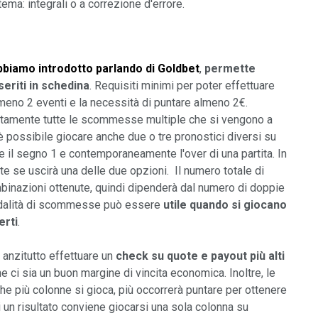
biamo introdotto parlando di Goldbet
, 
permette 
seriti in schedina
. Requisiti minimi per poter effettuare 
meno 2 eventi e la necessità di puntare almeno 2€. 
atamente tutte le scommesse multiple che si vengono a 
possibile giocare anche due o tre pronostici diversi su 
 il segno 1 e contemporaneamente l'over di una partita. In 
e se uscirà una delle due opzioni.  Il numero totale di 
inazioni ottenute, quindi dipenderà dal numero di doppie 
modalità di scommesse può essere 
utile quando si giocano 
erti
.

nzitutto effettuare un 
check su quote e payout più alti 
e ci sia un buon margine di vincita economica. Inoltre, le 
he più colonne si gioca, più occorrerà puntare per ottenere 
i un risultato conviene giocarsi una sola colonna su 