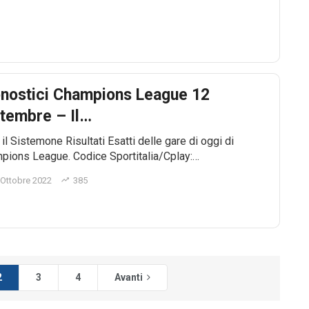
nostici Champions League 12
tembre – Il…
il Sistemone Risultati Esatti delle gare di oggi di
pions League. Codice Sportitalia/Cplay:…
 Ottobre 2022
385
2
3
4
Avanti