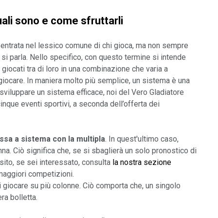
li sono e come sfruttarli
 entrata nel lessico comune di chi gioca, ma non sempre 
si parla. Nello specifico, con questo termine si intende 
 giocati tra di loro in una combinazione che varia a 
seconda del numero di pronostici che si vogliono giocare. In maniera molto più semplice, un sistema è una 
 sviluppare un sistema efficace, noi del Vero Gladiatore 
ue eventi sportivi, a seconda dell’offerta dei 
sa a sistema con la multipla
. In quest'ultimo caso, 
na. Ciò significa che, se si sbaglierà un solo pronostico di 
to, se sei interessato, consulta 
la nostra sezione 
aggiori competizioni.

giocare su più colonne. Ciò comporta che, un singolo 
a bolletta.
