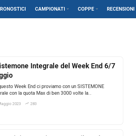
RONOSTICI
CAMPIONATI
COPPE
RECENSIONI
Sistemone Integrale del Week End 6/7
ggio
questo Week End ci proviamo con un SISTEMONE
rale con la quota Max di ben 3000 volte la…
Maggio 2023
283