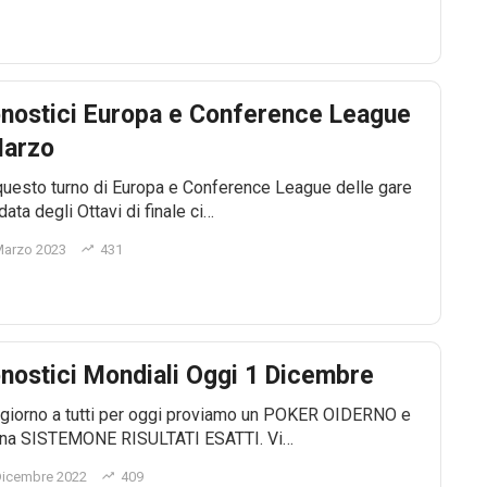
nostici Europa e Conference League
Marzo
questo turno di Europa e Conference League delle gare
data degli Ottavi di finale ci…
Marzo 2023
431
nostici Mondiali Oggi 1 Dicembre
giorno a tutti per oggi proviamo un POKER OIDERNO e
una SISTEMONE RISULTATI ESATTI. Vi…
Dicembre 2022
409