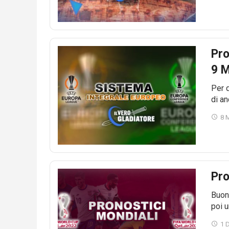
Pro
9 
Per 
di an
8 
Pro
Buon
poi 
1 