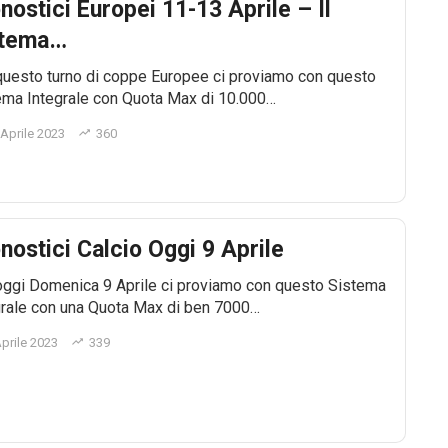
nostici Europei 11-13 Aprile – Il
stema…
questo turno di coppe Europee ci proviamo con questo
ema Integrale con Quota Max di 10.000…
 Aprile 2023
360
nostici Calcio Oggi 9 Aprile
oggi Domenica 9 Aprile ci proviamo con questo Sistema
grale con una Quota Max di ben 7000…
Aprile 2023
339