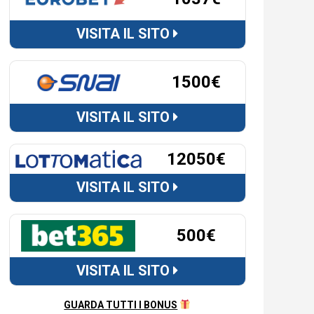
VISITA IL SITO
1500€
VISITA IL SITO
12050€
VISITA IL SITO
500€
VISITA IL SITO
GUARDA TUTTI I BONUS