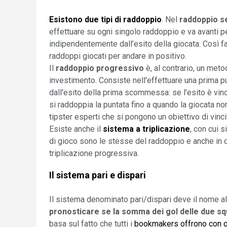
Esistono due tipi di raddoppio
. Nel 
raddoppio s
effettuare su ogni singolo raddoppio e va avanti pe
indipendentemente dall’esito della giocata. Così fa
raddoppi giocati per andare in positivo.

Il 
raddoppio progressivo
 è, al contrario, un me
investimento. Consiste nell'effettuare una prima p
dall'esito della prima scommessa: se l’esito è vince
si raddoppia la puntata fino a quando la giocata non r
tipster esperti che si pongono un obiettivo di vinci
Esiste anche il 
sistema a triplicazione
, con cui s
di gioco sono le stesse del raddoppio e anche in q
Il sistema pari e dispari
pronosticare se la somma dei gol delle due squ
basa sul fatto che tutti i 
bookmakers offrono con q