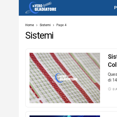
P
Home
Sistemi
Page 4
Sistemi
Sis
Co
Ques
di 14
8 