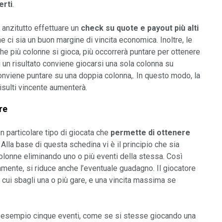
erti
.

nzitutto effettuare un 
check su quote e payout più alti 
e ci sia un buon margine di vincita economica. Inoltre, le 
he più colonne si gioca, più occorrerà puntare per ottenere 
i un risultato conviene giocarsi una sola colonna su 
o conviene puntare su una doppia colonna,. In questo modo, la 
re
 particolare tipo di giocata che 
permette di ottenere 
. Alla base di questa schedina vi è il principio che sia 
lonne eliminando uno o più eventi della stessa. Così 
amente, si riduce anche l’eventuale guadagno. Il giocatore 
 cui sbagli una o più gare, e una vincita massima se 
 esempio cinque eventi, come se si stesse giocando una 