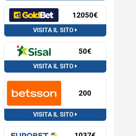
12050€
VISITA IL SITO
50€
VISITA IL SITO
200
VISITA IL SITO
1037€