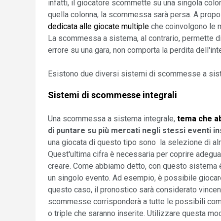
infatti, il giocatore scommette su una singola colon
quella colonna, la scommessa sarà persa. A proposi
dedicata alle giocate multiple
 che coinvolgono le m
La scommessa a sistema, al contrario, permette di 
errore su una gara, non comporta la perdita dell'inter
Sistemi di scommesse integrali
Una scommessa a sistema integrale, 
tema che ab
di puntare su più mercati negli stessi eventi in
una giocata di questo tipo sono  la selezione di al
Quest'ultima cifra è necessaria per coprire adegu
creare. Come abbiamo detto, con questo sistema è 
un singolo evento. Ad esempio, è possibile giocare
questo caso, il pronostico sarà considerato vincent
scommesse corrisponderà a tutte le possibili comb
o triple che saranno inserite. Utilizzare questa 