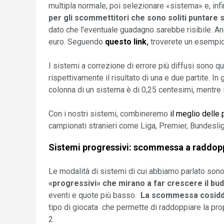
multipla normale, poi selezionare «sistema» e, in
per gli scommettitori che sono soliti puntare 
dato che l'eventuale guadagno sarebbe risibile. Anc
euro. Seguendo 
questo link
,
 troverete un esempio 
I sistemi a correzione di errore più diffusi sono qu
rispettivamente il risultato di una e due partite. In 
colonna di un sistema è di 0,25 centesimi, mentre i
Con i nostri sistemi, combineremo 
il meglio delle 
Sistemi progressivi: scommessa a raddoppi
Le modalità di sistemi di cui abbiamo parlato sono
«progressivi» che mirano a far crescere il bu
eventi e quote più basso.  
La scommessa cosidde
tipo di giocata  che permette di raddoppiare la pro
2.
