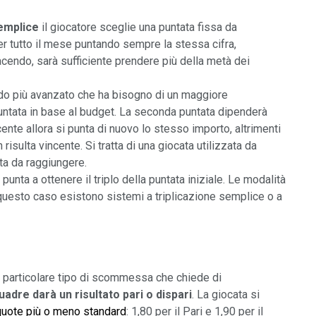
emplice
 il giocatore sceglie una puntata fissa da 
r tutto il mese puntando sempre la stessa cifra, 
cendo, sarà sufficiente prendere più della metà dei 
todo più avanzato che ha bisogno di un maggiore 
untata in base al budget. La seconda puntata dipenderà 
nte allora si punta di nuovo lo stesso importo, altrimenti 
isulta vincente. Si tratta di una giocata utilizzata da 
ta da raggiungere.

i punta a ottenere il triplo della puntata iniziale. Le modalità 
uesto caso esistono sistemi a triplicazione semplice o a 
Il sistema denominato pari/dispari deve il nome al particolare tipo di scommessa che chiede di 
adre darà un risultato pari o dispari
. La giocata si 
uote più o meno standard
: 1,80 per il Pari e 1,90 per il 