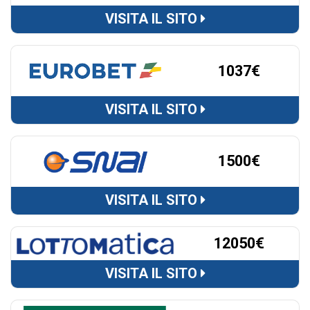
VISITA IL SITO
1037€
VISITA IL SITO
1500€
VISITA IL SITO
12050€
VISITA IL SITO