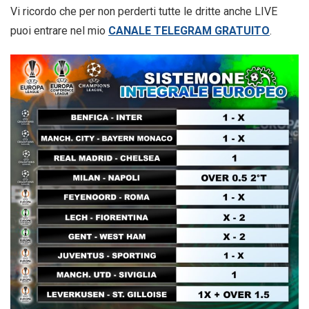
Vi ricordo che per non perderti tutte le dritte anche LIVE
puoi entrare nel mio
CANALE TELEGRAM GRATUITO
.