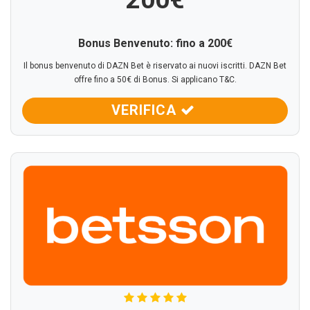
Bonus Benvenuto: fino a 200€
Il bonus benvenuto di DAZN Bet è riservato ai nuovi iscritti. DAZN Bet
offre fino a 50€ di Bonus. Si applicano T&C.
VERIFICA