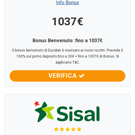
Info Bonus
1037€
Bonus Benvenuto: fino a 1037€
Il bonus benvenuto di Eurobet è riservato ai nuovi iscritti. Prevede il
100% sul primo deposito fino a 30€ + fino a 1007€ di Bonus. Si
applicano T&C.
VERIFICA