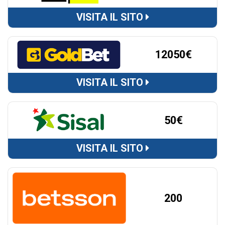
VISITA IL SITO
12050€
VISITA IL SITO
50€
VISITA IL SITO
200