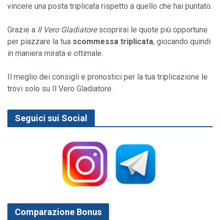
vincere una posta triplicata rispetto a quello che hai puntato.

Grazie a 
Il Vero Gladiatore 
scoprirai le quote più opportune 
per piazzare la tua 
scommessa triplicata
, giocando quindi 
in maniera mirata e ottimale.

Il meglio dei consigli e pronostici per la tua triplicazione le 
trovi solo su Il Vero Gladiatore.
Seguici sui Social
Comparazione Bonus