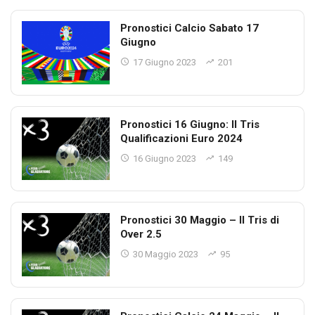
Pronostici Calcio Sabato 17
Giugno
17 Giugno 2023
201
Pronostici 16 Giugno: Il Tris
Qualificazioni Euro 2024
16 Giugno 2023
149
Pronostici 30 Maggio – Il Tris di
Over 2.5
30 Maggio 2023
95