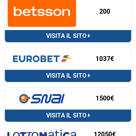
200
VISITA IL SITO
1037€
VISITA IL SITO
1500€
VISITA IL SITO
12050€