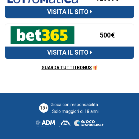
VISITA IL SITO
500€
VISITA IL SITO
GUARDA TUTTI I BONUS
Gioca con responsabilitá.
18+
Solo maggiori di 18 anni