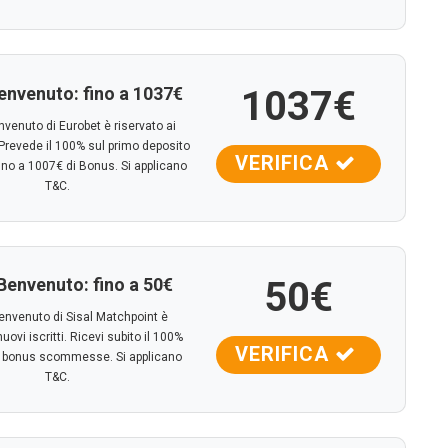
envenuto: fino a 1037€
1037€
nvenuto di Eurobet è riservato ai
. Prevede il 100% sul primo deposito
VERIFICA
fino a 1007€ di Bonus. Si applicano
T&C.
Benvenuto: fino a
50€
50€
benvenuto di Sisal Matchpoint è
nuovi iscritti. Ricevi subito il 100%
VERIFICA
di bonus scommesse. Si applicano
T&C.