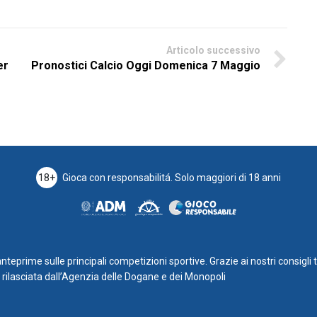
Articolo successivo
er
Pronostici Calcio Oggi Domenica 7 Maggio
18+
Gioca con responsabilitá.
Solo maggiori di 18 anni
prime sulle principali competizioni sportive. Grazie ai nostri consigli t
 rilasciata dall’Agenzia delle Dogane e dei Monopoli