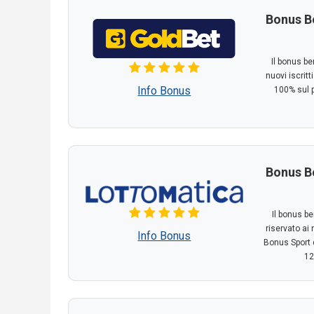
Bonus B
Il bonus be
nuovi iscritt
Info Bonus
100% sul p
Bonus B
Il bonus b
riservato ai 
Info Bonus
Bonus Sport 
12