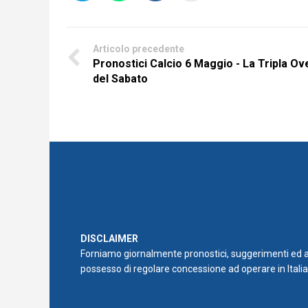
Articolo precedente
Pronostici Calcio 6 Maggio - La Tripla Ov
del Sabato
DISCLAIMER
Forniamo giornalmente pronostici, suggerimenti ed ante
possesso di regolare concessione ad operare in Italia