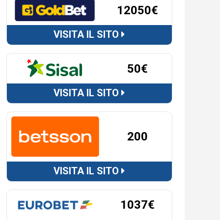
12050€
VISITA IL SITO
50€
VISITA IL SITO
200
VISITA IL SITO
1037€