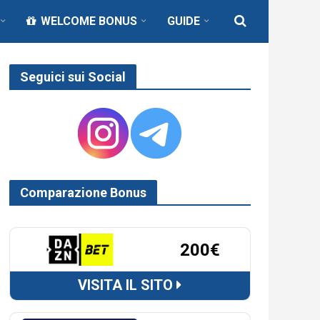
WELCOME BONUS
GUIDE
Seguici sui Social
Comparazione Bonus
200€
VISITA IL SITO