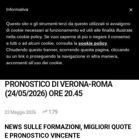
×
Informativa
IlVeroGladiatore
Pronostici Calcio Gratis
Questo sito o gli strumenti terzi da questo utilizzati si avvalgono
di cookie necessari al funzionamento ed utili alle finalità illustrate
No Thanks
INSTALL
nella cookie policy. Se vuoi saperne di più o negare il consenso
a tutti o ad alcuni cookie, consulta la
cookie policy
.
Chiudendo questo banner, scorrendo questa pagina, cliccando
su un link o proseguendo la navigazione in altra maniera,
acconsenti all’uso dei cookie.
Home
Pronostici
Calcio
Serie A
PRONOSTICO DI VERONA-ROMA (
PRONOSTICO DI VERONA-ROMA
(24/05/2026) ORE 20.45
179
22 Maggio 2026
NEWS SULLE FORMAZIONI, MIGLIORI QUOTE
E PRONOSTICO VINCENTE