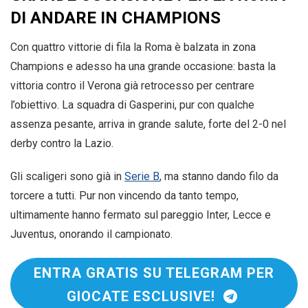
DI ANDARE IN CHAMPIONS
Con quattro vittorie di fila la Roma è balzata in zona
Champions e adesso ha una grande occasione: basta la
vittoria contro il Verona già retrocesso per centrare
l’obiettivo. La squadra di Gasperini, pur con qualche
assenza pesante, arriva in grande salute, forte del 2-0 nel
derby contro la Lazio.
Gli scaligeri sono già in
Serie B
, ma stanno dando filo da
torcere a tutti. Pur non vincendo da tanto tempo,
ultimamente hanno fermato sul pareggio Inter, Lecce e
Juventus, onorando il campionato.
ENTRA GRATIS SU TELEGRAM PER
GIOCATE ESCLUSIVE!