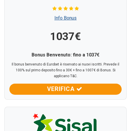
Info Bonus
1037€
Bonus Benvenuto: fino a 1037€
Il bonus benvenuto di Eurobet è riservato ai nuovi iscritti. Prevede il
100% sul primo deposito fino a 30€ + fino a 1007€ di Bonus. Si
applicano T&C.
VERIFICA