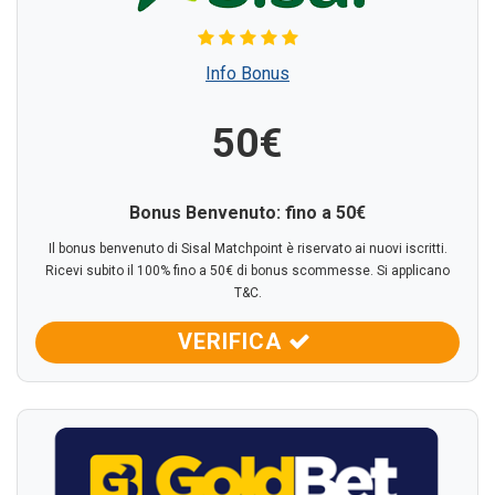
Info Bonus
50€
Bonus Benvenuto: fino a
50€
Il bonus benvenuto di Sisal Matchpoint è riservato ai nuovi iscritti.
Ricevi subito il 100% fino a 50€ di bonus scommesse. Si applicano
T&C.
VERIFICA