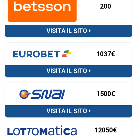
200
VISITA IL SITO
1037€
VISITA IL SITO
1500€
VISITA IL SITO
12050€