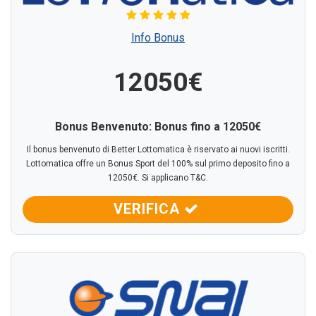
Info Bonus
12050€
Bonus Benvenuto: Bonus fino a 12050€
Il bonus benvenuto di Better Lottomatica è riservato ai nuovi iscritti.
Lottomatica offre un Bonus Sport del 100% sul primo deposito fino a
12050€. Si applicano T&C.
VERIFICA