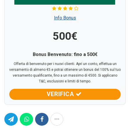
Info Bonus
500€
Bonus Benvenuto: fino a 500€
Offerta di benvenuto per i nuovi clienti. Apri un conto, effettua un
versamento di almeno €5 e potrai ottenere un bonus del 100% sul tuo
versamento qualificante, fino a un massimo di €500. Si applicano
T&C, esclusioni e limiti di tempo.
VERIFICA