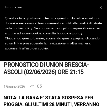
×
Informativa
IlVeroGladiatore
Pronostici Calcio Gratis
Questo sito o gli strumenti terzi da questo utilizzati si avvalgono
di cookie necessari al funzionamento ed utili alle finalità illustrate
No Thanks
INSTALL
nella cookie policy. Se vuoi saperne di più o negare il consenso
a tutti o ad alcuni cookie, consulta la
cookie policy
.
Chiudendo questo banner, scorrendo questa pagina, cliccando
su un link o proseguendo la navigazione in altra maniera,
acconsenti all’uso dei cookie.
Home
Pronostici
Calcio
Serie C
PRONOSTICO DI UNION BRESCIA-
PRONOSTICO DI UNION BRESCIA-
ASCOLI (02/06/2026) ORE 21:15
105
1 Giugno 2026
NOTA: LA GARA E’ STATA SOSPESA PER
PIOGGIA. GLI ULTIMI 28 MINUTI, VERRANNO