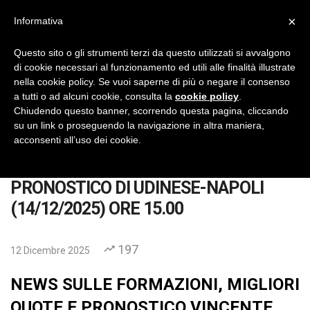
×
Informativa
IlVeroGladiatore
Pronostici Calcio Gratis
Questo sito o gli strumenti terzi da questo utilizzati si avvalgono
di cookie necessari al funzionamento ed utili alle finalità illustrate
No Thanks
INSTALL
nella cookie policy. Se vuoi saperne di più o negare il consenso
a tutti o ad alcuni cookie, consulta la
cookie policy
.
Chiudendo questo banner, scorrendo questa pagina, cliccando
su un link o proseguendo la navigazione in altra maniera,
acconsenti all’uso dei cookie.
Home
Pronostici
Calcio
Serie A
PRONOSTICO DI UDINESE-NAPOLI
PRONOSTICO DI UDINESE-NAPOLI
(14/12/2025) ORE 15.00
197
12 Dicembre 2025
NEWS SULLE FORMAZIONI, MIGLIORI
QUOTE E PRONOSTICO VINCENTE