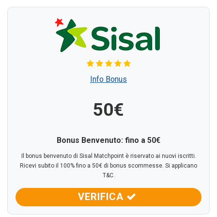
Info Bonus
50€
Bonus Benvenuto: fino a
50€
Il bonus benvenuto di Sisal Matchpoint è riservato ai nuovi iscritti.
Ricevi subito il 100% fino a 50€ di bonus scommesse. Si applicano
T&C.
VERIFICA