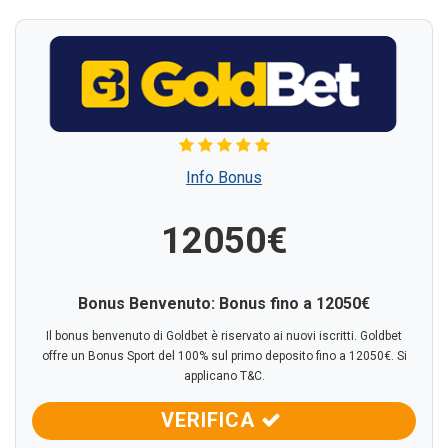
Info Bonus
12050€
Bonus Benvenuto: Bonus fino a 12050€
Il bonus benvenuto di Goldbet è riservato ai nuovi iscritti. Goldbet
offre un Bonus Sport del 100% sul primo deposito fino a 12050€. Si
applicano T&C.
VERIFICA