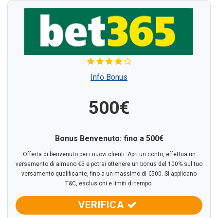
Info Bonus
500€
Bonus Benvenuto: fino a 500€
Offerta di benvenuto per i nuovi clienti. Apri un conto, effettua un
versamento di almeno €5 e potrai ottenere un bonus del 100% sul tuo
versamento qualificante, fino a un massimo di €500. Si applicano
T&C, esclusioni e limiti di tempo.
VERIFICA