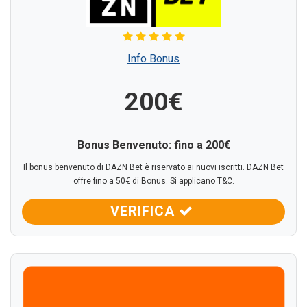
Info Bonus
200€
Bonus Benvenuto: fino a 200€
Il bonus benvenuto di DAZN Bet è riservato ai nuovi iscritti. DAZN Bet
offre fino a 50€ di Bonus. Si applicano T&C.
VERIFICA