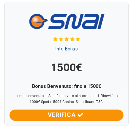
Info Bonus
1500€
Bonus Benvenuto: fino a 1500€
Il bonus benvenuto di Snai è riservato ai nuovi iscritti. Ricevi fino a
1000€ Sport e 500€ Casinò. Si applicano T&C.
VERIFICA