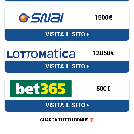
1500€
VISITA IL SITO
12050€
VISITA IL SITO
500€
VISITA IL SITO
GUARDA TUTTI I BONUS