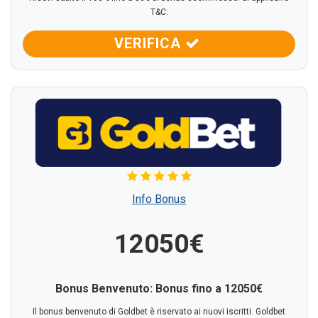
T&C.
VERIFICA
Info Bonus
12050€
Bonus Benvenuto: Bonus fino a 12050€
Il bonus benvenuto di Goldbet è riservato ai nuovi iscritti. Goldbet