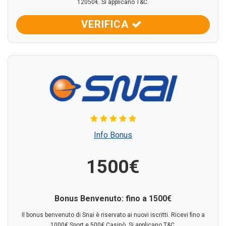
12050€. Si applicano T&C.
VERIFICA
Info Bonus
1500€
Bonus Benvenuto: fino a 1500€
Il bonus benvenuto di Snai è riservato ai nuovi iscritti. Ricevi fino a
1000€ Sport e 500€ Casinò. Si applicano T&C.