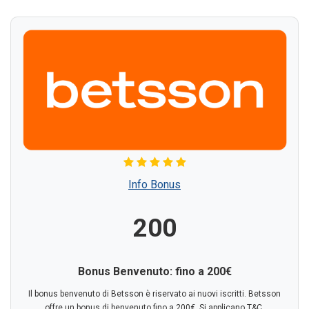
Info Bonus
200
Bonus Benvenuto: fino a 200€
Il bonus benvenuto di Betsson è riservato ai nuovi iscritti. Betsson
offre un bonus di benvenuto fino a 200€. Si applicano T&C.