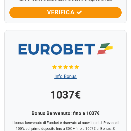
VERIFICA
Info Bonus
1037€
Bonus Benvenuto: fino a 1037€
Il bonus benvenuto di Eurobet è riservato ai nuovi iscritti. Prevede il
100% sul primo deposito fino a 30€ + fino a 1007€ di Bonus. Si