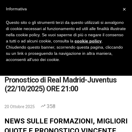
×
Informativa
IlVeroGladiatore
Pronostici Calcio Gratis
Questo sito o gli strumenti terzi da questo utilizzati si avvalgono
di cookie necessari al funzionamento ed utili alle finalità illustrate
No Thanks
INSTALL
nella cookie policy. Se vuoi saperne di più o negare il consenso
a tutti o ad alcuni cookie, consulta la
cookie policy
.
Chiudendo questo banner, scorrendo questa pagina, cliccando
su un link o proseguendo la navigazione in altra maniera,
acconsenti all’uso dei cookie.
Home
Scommesse
Singole
Pronostico di Real Madrid-Juventus (2
Pronostico di Real Madrid-Juventus
(22/10/2025) ORE 21:00
358
20 Ottobre 2025
NEWS SULLE FORMAZIONI, MIGLIORI
QUOTE E PRONOSTICO VINCENTE