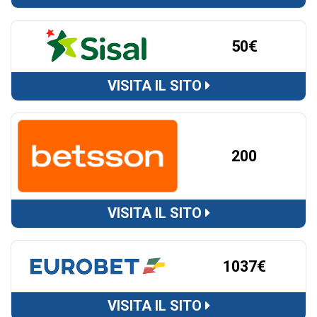
50€
VISITA IL SITO
200
VISITA IL SITO
1037€
VISITA IL SITO