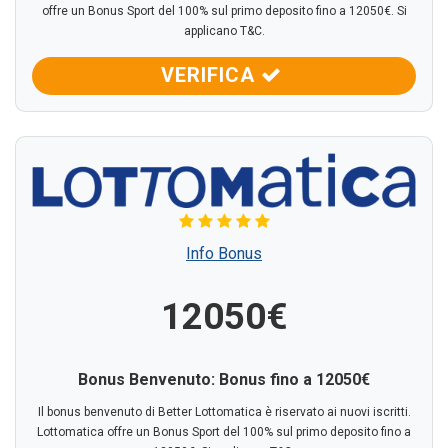
offre un Bonus Sport del 100% sul primo deposito fino a 12050€. Si
applicano T&C.
VERIFICA
Info Bonus
12050€
Bonus Benvenuto: Bonus fino a 12050€
Il bonus benvenuto di Better Lottomatica è riservato ai nuovi iscritti.
Lottomatica offre un Bonus Sport del 100% sul primo deposito fino a