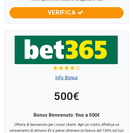
VERIFICA
Info Bonus
500€
Bonus Benvenuto: fino a 500€
Offerta di benvenuto per i nuovi clienti. Apri un conto, effettua un
versamento di almeno €5 e potrai ottenere un bonus del 100% sul tuo