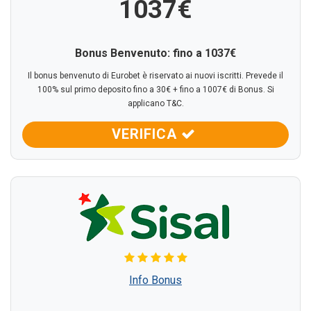
1037€
Bonus Benvenuto: fino a 1037€
Il bonus benvenuto di Eurobet è riservato ai nuovi iscritti. Prevede il
100% sul primo deposito fino a 30€ + fino a 1007€ di Bonus. Si
applicano T&C.
VERIFICA
Info Bonus