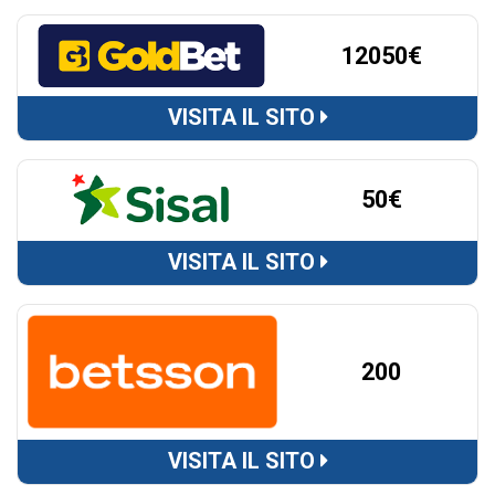
12050€
VISITA IL SITO
50€
VISITA IL SITO
200
VISITA IL SITO