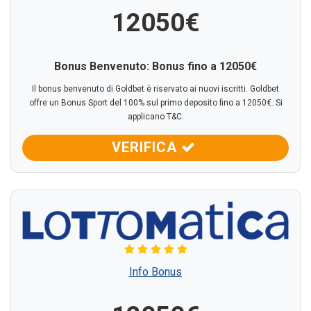
12050€
Bonus Benvenuto: Bonus fino a 12050€
Il bonus benvenuto di Goldbet è riservato ai nuovi iscritti. Goldbet
offre un Bonus Sport del 100% sul primo deposito fino a 12050€. Si
applicano T&C.
VERIFICA
Info Bonus