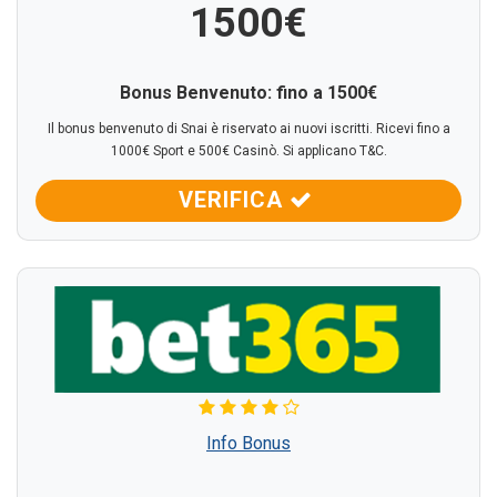
1500€
Bonus Benvenuto: fino a 1500€
Il bonus benvenuto di Snai è riservato ai nuovi iscritti. Ricevi fino a
1000€ Sport e 500€ Casinò. Si applicano T&C.
VERIFICA
Info Bonus