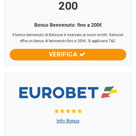
200
Bonus Benvenuto: fino a 200€
Il bonus benvenuto di Betsson è riservato ai nuovi iscritti. Betsson
offre un bonus di benvenuto fino a 200€. Si applicano T&C.
VERIFICA
Info Bonus