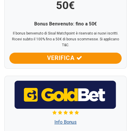
50€
Bonus Benvenuto: fino a
50€
Il bonus benvenuto di Sisal Matchpoint è riservato ai nuovi iscritti.
Ricevi subito il 100% fino a 50€ di bonus scommesse. Si applicano
T&C.
VERIFICA
Info Bonus