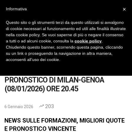
×
Informativa
IlVeroGladiatore
Pronostici Calcio Gratis
Questo sito o gli strumenti terzi da questo utilizzati si avvalgono
di cookie necessari al funzionamento ed utili alle finalità illustrate
No Thanks
INSTALL
nella cookie policy. Se vuoi saperne di più o negare il consenso
a tutti o ad alcuni cookie, consulta la
cookie policy
.
Chiudendo questo banner, scorrendo questa pagina, cliccando
su un link o proseguendo la navigazione in altra maniera,
acconsenti all’uso dei cookie.
Home
Pronostici
Calcio
Serie A
PRONOSTICO DI MILAN-GENOA (0
PRONOSTICO DI MILAN-GENOA
(08/01/2026) ORE 20.45
203
6 Gennaio 2026
NEWS SULLE FORMAZIONI, MIGLIORI QUOTE
E PRONOSTICO VINCENTE