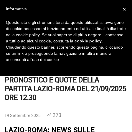
×
Informativa
IlVeroGladiatore
Pronostici Calcio Gratis
Questo sito o gli strumenti terzi da questo utilizzati si avvalgono
di cookie necessari al funzionamento ed utili alle finalità illustrate
No Thanks
INSTALL
nella cookie policy. Se vuoi saperne di più o negare il consenso
a tutti o ad alcuni cookie, consulta la
cookie policy
.
Chiudendo questo banner, scorrendo questa pagina, cliccando
su un link o proseguendo la navigazione in altra maniera,
acconsenti all’uso dei cookie.
Home
Pronostici
Calcio
Serie A
PRONOSTICO E QUOTE DELLA PA
PRONOSTICO E QUOTE DELLA
PARTITA LAZIO-ROMA DEL 21/09/2025
ORE 12.30
273
19 Settembre 2025
LAZIO-ROMA: NEWS SULLE