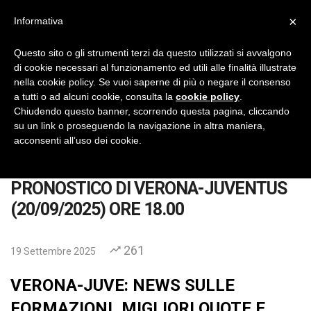
×
Informativa
IlVeroGladiatore
Pronostici Calcio Gratis
Questo sito o gli strumenti terzi da questo utilizzati si avvalgono
di cookie necessari al funzionamento ed utili alle finalità illustrate
No Thanks
INSTALL
nella cookie policy. Se vuoi saperne di più o negare il consenso
a tutti o ad alcuni cookie, consulta la
cookie policy
.
Chiudendo questo banner, scorrendo questa pagina, cliccando
su un link o proseguendo la navigazione in altra maniera,
acconsenti all’uso dei cookie.
Home
Pronostici
Calcio
Serie A
PRONOSTICO DI VERONA-JUVENT
PRONOSTICO DI VERONA-JUVENTUS
(20/09/2025) ORE 18.00
261
19 Settembre 2025
VERONA-JUVE: NEWS SULLE
FORMAZIONI, MIGLIORI QUOTE E