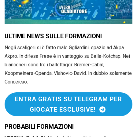
ULTIME NEWS SULLE FORMAZIONI
Negli scaligeri si è fatto male Ggliardini, spazio ad Akpa
Akpro. In difesa Frese è in vantaggio su Bella-Kotchap. Nei
bianconeri sono tre i ballottaggi: Bremer-Cabal,
Koopmeiners-Openda, Vlahovic-David. In dubbio solamente
Conceicao.
ENTRA GRATIS SU TELEGRAM PER
GIOCATE ESCLUSIVE!
PROBABILI FORMAZIONI