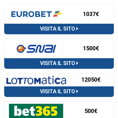
1037€
VISITA IL SITO
1500€
VISITA IL SITO
12050€
VISITA IL SITO
500€