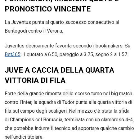
PRONOSTICO VINCENTE
La Juventus punta al quarto successo consecutivo al
Bentegodi contro il Verona.
Juventus decisamente favorita secondo i bookmakers. Su
Bet365
: 1 quotato a 6.50, pareggio a 3.75, segno 2 a 1.57.
JUVE A CACCIA DELLA QUARTA
VITTORIA DI FILA
Forte della grande rimonta dello scorso turno nel big match
contro l’Inter, la squadra di Tudor punta alla quarta vittoria di
fila sul campo degli scaligeri. Nel mezzo c’è stata la sfida
di Champions col Borussia, terminata con un clamoroso 4-4,
che potrebbe indurre il tecnico ad apportare qualche cambio
nell’undici titolare.