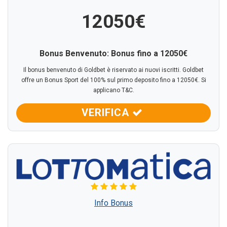
12050€
Bonus Benvenuto: Bonus fino a 12050€
Il bonus benvenuto di Goldbet è riservato ai nuovi iscritti. Goldbet
offre un Bonus Sport del 100% sul primo deposito fino a 12050€. Si
applicano T&C.
VERIFICA
Info Bonus