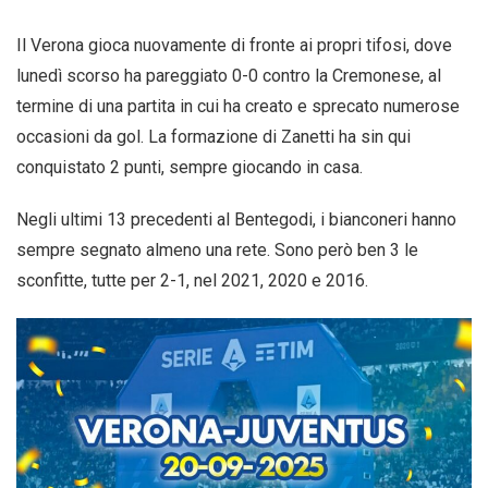
Il Verona gioca nuovamente di fronte ai propri tifosi, dove
lunedì scorso ha pareggiato 0-0 contro la Cremonese, al
termine di una partita in cui ha creato e sprecato numerose
occasioni da gol. La formazione di Zanetti ha sin qui
conquistato 2 punti, sempre giocando in casa.
Negli ultimi 13 precedenti al Bentegodi, i bianconeri hanno
sempre segnato almeno una rete. Sono però ben 3 le
sconfitte, tutte per 2-1, nel 2021, 2020 e 2016.