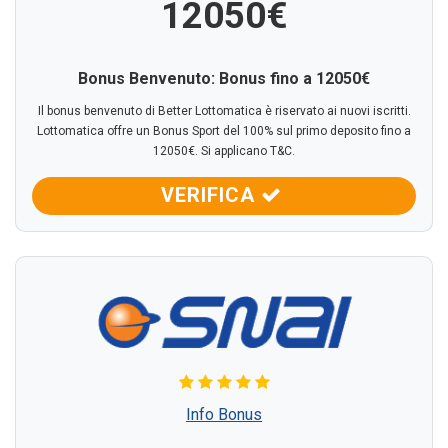
12050€
Bonus Benvenuto: Bonus fino a 12050€
Il bonus benvenuto di Better Lottomatica è riservato ai nuovi iscritti.
Lottomatica offre un Bonus Sport del 100% sul primo deposito fino a
12050€. Si applicano T&C.
VERIFICA
Info Bonus