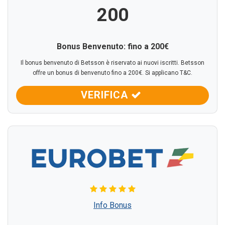
200
Bonus Benvenuto: fino a 200€
Il bonus benvenuto di Betsson è riservato ai nuovi iscritti. Betsson
offre un bonus di benvenuto fino a 200€. Si applicano T&C.
VERIFICA
Info Bonus