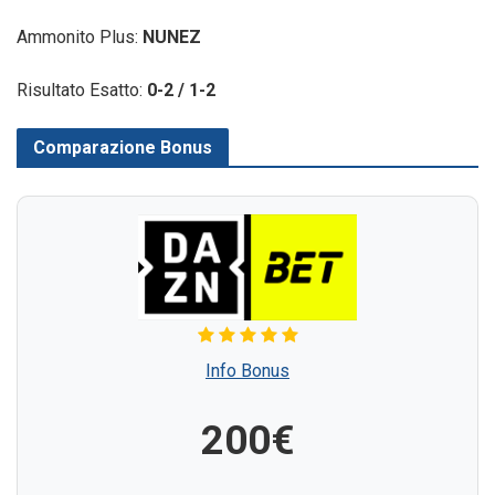
Ammonito Plus:
NUNEZ
Risultato Esatto:
0-2 / 1-2
Comparazione Bonus
Info Bonus
200€