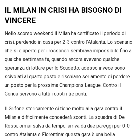
IL MILAN IN CRISI HA BISOGNO DI
VINCERE
Nello scorso weekend il Milan ha certificato il periodo di
crisi, perdendo in casa per 2-3 contro l’Atalanta. Lo scenario
che si è aperto per i rossoneri sembrava impossibile fino a
qualche settimana fa, quando ancora avevano qualche
speranza di lottare per lo Scudetto: adesso invece sono
scivolati al quarto posto e rischiano seriamente di perdere
un posto per la prossima Champions League. Contro il
Genoa servono a tutti i costi i tre punti.
Il Grifone storicamente ci tiene molto alla gara contro il
Milan e difficilmente concederà sconti. La squadra di De
Rossi, ormai salva da tempo, arriva da due pareggi per 0-0
contro Atalanta e Fiorentina: questa gara è una bella