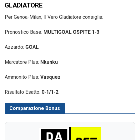
GLADIATORE
Per Genoa-Milan, Il Vero Gladiatore consiglia:
Pronostico Base:
MULTIGOAL OSPITE 1-3
Azzardo:
GOAL
Marcatore Plus:
Nkunku
Ammonito Plus:
Vasquez
Risultato Esatto:
0-1/1-2
Comparazione Bonus