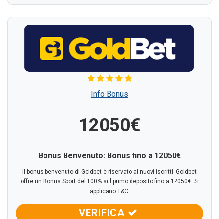
Info Bonus
12050€
Bonus Benvenuto: Bonus fino a 12050€
Il bonus benvenuto di Goldbet è riservato ai nuovi iscritti. Goldbet
offre un Bonus Sport del 100% sul primo deposito fino a 12050€. Si
applicano T&C.
VERIFICA