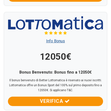
Info Bonus
12050€
Bonus Benvenuto: Bonus fino a 12050€
Il bonus benvenuto di Better Lottomatica è riservato ai nuovi iscritti.
Lottomatica offre un Bonus Sport del 100% sul primo deposito fino a
12050€. Si applicano T&C.
VERIFICA