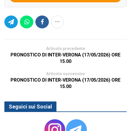
Articolo precedente
PRONOSTICO DI INTER-VERONA (17/05/2026) ORE
15.00
Articolo successivo
PRONOSTICO DI INTER-VERONA (17/05/2026) ORE
15.00
Seguici sui Social