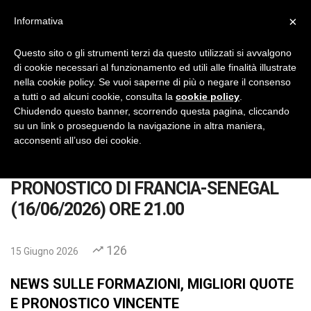
×
Informativa
IlVeroGladiatore
Pronostici Calcio Gratis
Questo sito o gli strumenti terzi da questo utilizzati si avvalgono
di cookie necessari al funzionamento ed utili alle finalità illustrate
No Thanks
INSTALL
nella cookie policy. Se vuoi saperne di più o negare il consenso
a tutti o ad alcuni cookie, consulta la
cookie policy
.
Chiudendo questo banner, scorrendo questa pagina, cliccando
su un link o proseguendo la navigazione in altra maniera,
acconsenti all’uso dei cookie.
Home
Pronostici
PRONOSTICO DI FRANCIA-SENEGAL (16/06/2026) ORE
PRONOSTICO DI FRANCIA-SENEGAL
(16/06/2026) ORE 21.00
126
15 Giugno 2026
NEWS SULLE FORMAZIONI, MIGLIORI QUOTE
E PRONOSTICO VINCENTE