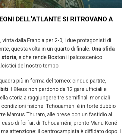
 LEONI DELL’ATLANTE SI RITROVANO A
vinta dalla Francia per 2-0, i due protagonisti di
onte, questa volta in un quarto di finale.
Una sfida
 storia
, e che rende Boston il palcoscenico
alcistici del nostro tempo.
uadra più in forma del torneo: cinque partite,
biti
. I Bleus non perdono da 12 gare ufficiali e
lla storia a raggiungere tre semifinali mondiali
e condizioni fisiche: Tchouaméni è in forte dubbio
re Marcus Thuram, alle prese con un fastidio al
In caso di forfait di Tchouaméni, pronto Manu Koné
 ma attenzione: il centrocampista è diffidato dopo il