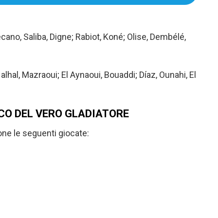
no, Saliba, Digne; Rabiot, Koné; Olise, Dembélé,
hal, Mazraoui; El Aynaoui, Bouaddi; Díaz, Ounahi, El
CO DEL VERO GLADIATORE
one le seguenti giocate: