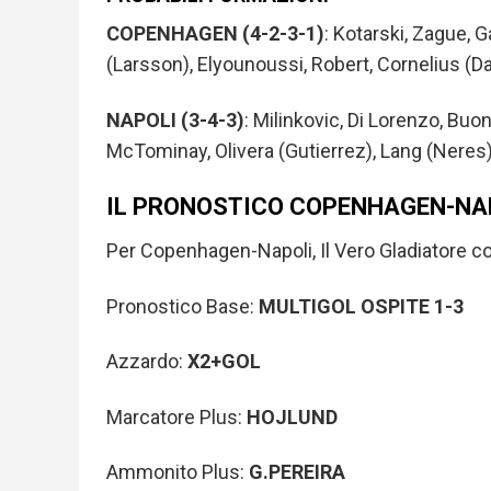
COPENHAGEN (4-2-3-1)
: Kotarski, Zague, 
(Larsson), Elyounoussi, Robert, Cornelius (Da
NAPOLI (3-4-3)
: Milinkovic, Di Lorenzo, Buo
McTominay, Olivera (Gutierrez), Lang (Neres),
IL PRONOSTICO COPENHAGEN-NAP
Per Copenhagen-Napoli, Il Vero Gladiatore co
Pronostico Base:
MULTIGOL OSPITE 1-3
Azzardo:
X2+GOL
Marcatore Plus:
HOJLUND
Ammonito Plus:
G.PEREIRA