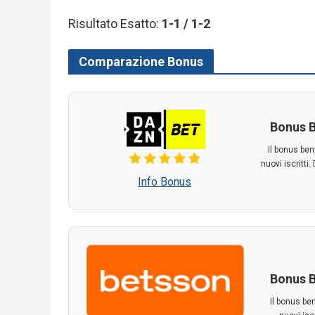
Risultato Esatto:
1-1 / 1-2
Comparazione Bonus
Bonus B
Il bonus ben
nuovi iscritti
Info Bonus
Bonus B
Il bonus be