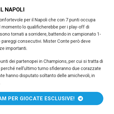
IL NAPOLI
confortevole per il Napoli che con 7 punti occupa
 momento lo qualificherebbe per i play-off di
 sono tornati a sorridere, battendo in campionato 1-
re pareggi consecutivi. Mister Conte però deve
ze importanti.
nti dei partenopei in Champions, per cui si tratta di
 perché nell’ultimo turno sfideranno due corazzate
te hanno disputato soltanto delle amichevoli, in
.
AM PER GIOCATE ESCLUSIVE!