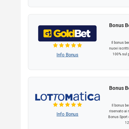
Bonus B
Il bonus be
nuovi iscritt
Info Bonus
100% sul p
Bonus B
Il bonus b
riservato ai 
Info Bonus
Bonus Sport 
12