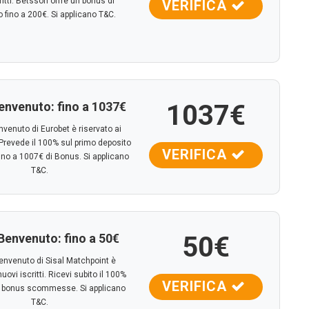
ritti. Betsson offre un bonus di
VERIFICA
 fino a 200€. Si applicano T&C.
envenuto: fino a 1037€
1037€
nvenuto di Eurobet è riservato ai
. Prevede il 100% sul primo deposito
VERIFICA
fino a 1007€ di Bonus. Si applicano
T&C.
Benvenuto: fino a
50€
50€
benvenuto di Sisal Matchpoint è
nuovi iscritti. Ricevi subito il 100%
VERIFICA
di bonus scommesse. Si applicano
T&C.