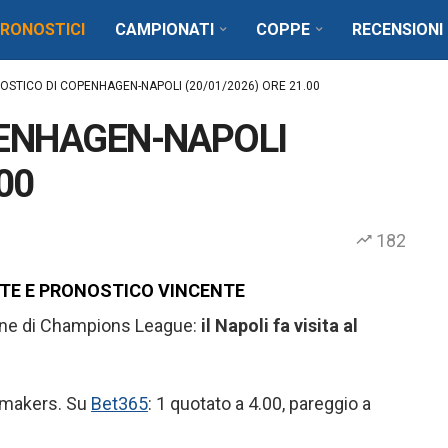
RONOSTICI
CAMPIONATI
COPPE
RECENSIONI
OSTICO DI COPENHAGEN-NAPOLI (20/01/2026) ORE 21.00
ENHAGEN-NAPOLI
00
182
OTE E PRONOSTICO VINCENTE
irone di Champions League:
il Napoli fa visita al
kmakers. Su
Bet365
: 1 quotato a 4.00, pareggio a