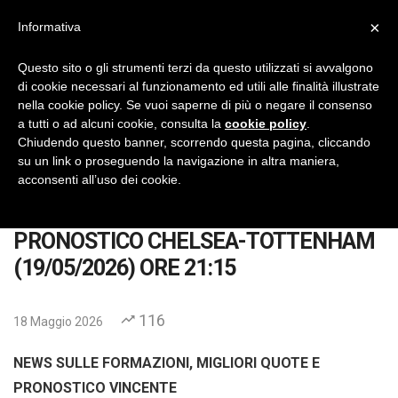
×
Informativa
IlVeroGladiatore
Pronostici Calcio Gratis
Questo sito o gli strumenti terzi da questo utilizzati si avvalgono
di cookie necessari al funzionamento ed utili alle finalità illustrate
No Thanks
INSTALL
nella cookie policy. Se vuoi saperne di più o negare il consenso
a tutti o ad alcuni cookie, consulta la
cookie policy
.
Chiudendo questo banner, scorrendo questa pagina, cliccando
su un link o proseguendo la navigazione in altra maniera,
acconsenti all’uso dei cookie.
Home
Pronostici
Calcio
Premier League
PRONOSTICO CHELSEA-T
PRONOSTICO CHELSEA-TOTTENHAM
(19/05/2026) ORE 21:15
116
18 Maggio 2026
NEWS SULLE FORMAZIONI, MIGLIORI QUOTE E
PRONOSTICO VINCENTE