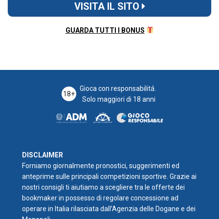
VISITA IL SITO
GUARDA TUTTI I BONUS
Gioca con responsabilitá.
18+
Solo maggiori di 18 anni
DISCLAIMER
Forniamo giornalmente pronostici, suggerimenti ed
anteprime sulle principali competizioni sportive. Grazie ai
nostri consigli ti aiutiamo a scegliere tra le offerte dei
bookmaker in possesso di regolare concessione ad
operare in Italia rilasciata dall’Agenzia delle Dogane e dei