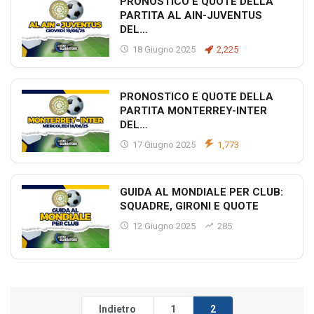
PRONOSTICO E QUOTE DELLA
PARTITA AL AIN-JUVENTUS
DEL…
18 Giugno 2025
2,225
PRONOSTICO E QUOTE DELLA
PARTITA MONTERREY-INTER
DEL…
17 Giugno 2025
1,773
GUIDA AL MONDIALE PER CLUB:
SQUADRE, GIRONI E QUOTE
12 Giugno 2025
285
Indietro
1
2