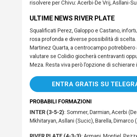
risolvere per Chivu: Acerbi-De Vrij, Asllani-
ULTIME NEWS RIVER PLATE
Squalificati Perez, Galoppo e Castano, infor
rosa profonda e diverse possibilità di scelta.
Martinez Quarta, a centrocampo potrebbero a
valutare se Colidio giocherà centravanti oppur
Meza. Resta viva però l’opzione di schierare 
ENTRA GRATIS SU TELEGR
PROBABILI FORMAZIONI
INTER (3-5-2)
: Sommer, Darmian, Acerbi (De 
Mkhitaryan, Asllani (Sucic), Barella, Dimarco (
RIVER PLATE (4-3-3)
: Armani, Montiel, Pezze