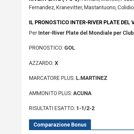
Fernandez, Kranevitter, Mastantuono, Colidio, 
IL PRONOSTICO INTER-RIVER PLATE DEL
Per
Inter-River Plate del Mondiale per Club
PRONOSTICO:
GOL
AZZARDO:
X
MARCATORE PLUS:
L.MARTINEZ
AMMONITO PLUS:
ACUNA
RISULTATI ESATTO:
1-1/2-2
Comparazione Bonus