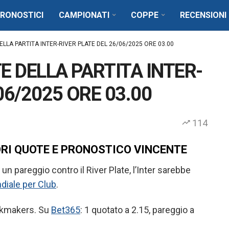
RONOSTICI
CAMPIONATI
COPPE
RECENSIONI
LLA PARTITA INTER-RIVER PLATE DEL 26/06/2025 ORE 03.00
 DELLA PARTITA INTER-
06/2025 ORE 03.00
114
ORI QUOTE E PRONOSTICO VINCENTE
 un pareggio contro il River Plate, l’Inter sarebbe
diale per Club
.
okmakers. Su
Bet365
: 1 quotato a 2.15, pareggio a