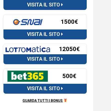
VISITA IL SITO
1500€
VISITA IL SITO
12050€
VISITA IL SITO
500€
VISITA IL SITO
GUARDA TUTTI I BONUS