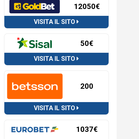
12050€
VISITA IL SITO
50€
VISITA IL SITO
200
VISITA IL SITO
1037€