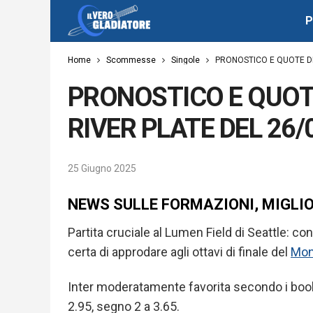
P
Home
Scommesse
Singole
PRONOSTICO E QUOTE DE
PRONOSTICO E QUOTE
RIVER PLATE DEL 26/
25 Giugno 2025
NEWS SULLE FORMAZIONI, MIGLI
Partita cruciale al Lumen Field di Seattle: con
certa di approdare agli ottavi di finale del
Mon
Inter moderatamente favorita secondo i bo
2.95, segno 2 a 3.65.