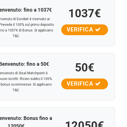
envenuto: fino a 1037€
1037€
nvenuto di Eurobet è riservato ai
. Prevede il 100% sul primo deposito
VERIFICA
fino a 1007€ di Bonus. Si applicano
T&C.
Benvenuto: fino a
50€
50€
benvenuto di Sisal Matchpoint è
nuovi iscritti. Ricevi subito il 100%
VERIFICA
di bonus scommesse. Si applicano
T&C.
envenuto: Bonus fino a
12050€
12050€