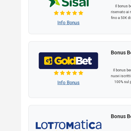
Il bonus 
riservato ai 
fino a 50€ 
Info Bonus
Bonus B
Il bonus be
nuovi iscritt
Info Bonus
100% sul p
Bonus B