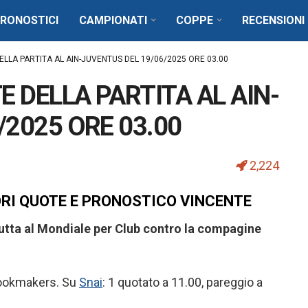
RONOSTICI
CAMPIONATI
COPPE
RECENSIONI
LLA PARTITA AL AIN-JUVENTUS DEL 19/06/2025 ORE 03.00
 DELLA PARTITA AL AIN-
/2025 ORE 03.00
2,224
ORI QUOTE E PRONOSTICO VINCENTE
utta al Mondiale per Club contro la compagine
bookmakers. Su
Snai
: 1 quotato a 11.00, pareggio a