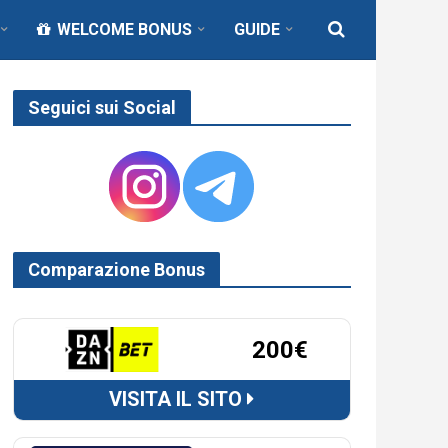
WELCOME BONUS
GUIDE
Seguici sui Social
Comparazione Bonus
200€
VISITA IL SITO