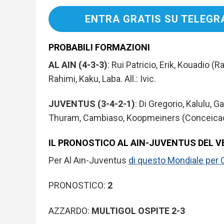
ENTRA GRATIS SU TELEGR
PROBABILI FORMAZIONI
AL AIN (4-3-3)
: Rui Patricio, Erik, Kouadio (
Rahimi, Kaku, Laba. All.: Ivic.
JUVENTUS (3-4-2-1)
: Di Gregorio, Kalulu, G
Thuram, Cambiaso, Koopmeiners (Conceicao), Y
IL PRONOSTICO AL AIN-JUVENTUS DEL 
Per Al Ain-Juventus
di questo Mondiale per 
PRONOSTICO:
2
AZZARDO:
MULTIGOL OSPITE 2-3