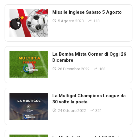
Missile Inglese Sabato 5 Agosto
5 Agosto 2023
113
La Bomba Mista Corner di Oggi 26
Dicembre
26 Dicembre 2022
183
La Multigol Champions League da
30 volte la posta
24 Ottobre 2022
321