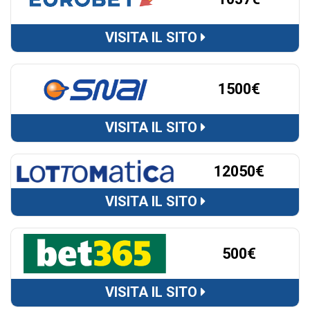
VISITA IL SITO
1500€
VISITA IL SITO
12050€
VISITA IL SITO
500€
VISITA IL SITO