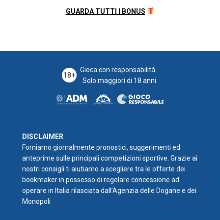
GUARDA TUTTI I BONUS
Gioca con responsabilitá.
18+
Solo maggiori di 18 anni
DISCLAIMER
Forniamo giornalmente pronostici, suggerimenti ed
anteprime sulle principali competizioni sportive. Grazie ai
nostri consigli ti aiutiamo a scegliere tra le offerte dei
bookmaker in possesso di regolare concessione ad
operare in Italia rilasciata dall’Agenzia delle Dogane e dei
Monopoli