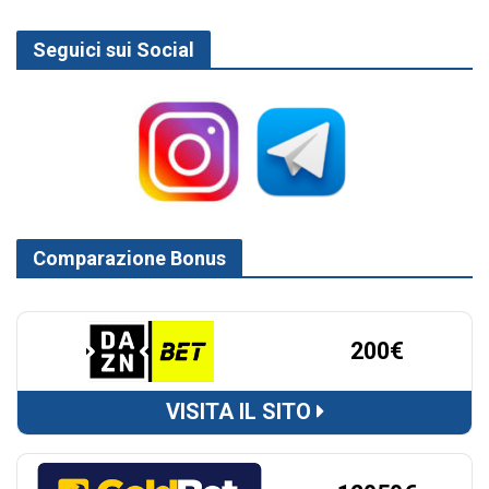
Seguici sui Social
Comparazione Bonus
200€
VISITA IL SITO