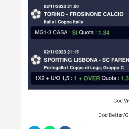
Cod Vi
Cod Better/