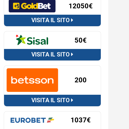
12050€
VISITA IL SITO
50€
VISITA IL SITO
200
VISITA IL SITO
1037€