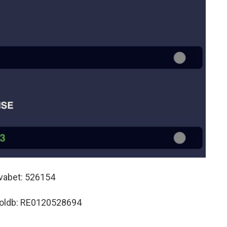
vabet: 526154
Goldb: RE0120528694