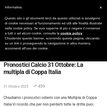
×
Informativa
IlVeroGladiatore
Pronostici Calcio Gratis
Questo sito o gli strumenti terzi da questo utilizzati si avvalgono
di cookie necessari al funzionamento ed utili alle finalità illustrate
No Thanks
INSTALL
nella cookie policy. Se vuoi saperne di più o negare il consenso
a tutti o ad alcuni cookie, consulta la
cookie policy
.
Chiudendo questo banner, scorrendo questa pagina, cliccando
su un link o proseguendo la navigazione in altra maniera,
acconsenti all’uso dei cookie.
Home
Pronostici
Calcio
Coppa Italia
Pronostici Calcio 31 Ottobre:
Pronostici Calcio 31 Ottobre: La
multipla di Coppa Italia
459
31 Ottobre 2023
Chiudiamo i pronostici odierni con una Multipla di Coppa
Italia.Vi ricordo che per non perderti tutte le dritte puoi