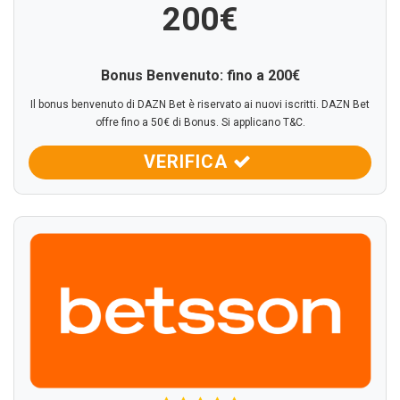
200€
Bonus Benvenuto: fino a 200€
Il bonus benvenuto di DAZN Bet è riservato ai nuovi iscritti. DAZN Bet
offre fino a 50€ di Bonus. Si applicano T&C.
VERIFICA