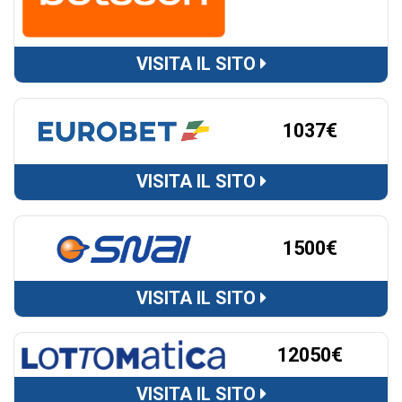
VISITA IL SITO
1037€
VISITA IL SITO
1500€
VISITA IL SITO
12050€
VISITA IL SITO