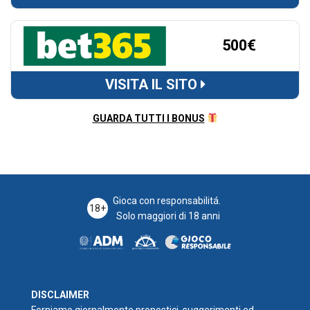
500€
VISITA IL SITO
GUARDA TUTTI I BONUS
Gioca con responsabilitá.
18+
Solo maggiori di 18 anni
DISCLAIMER