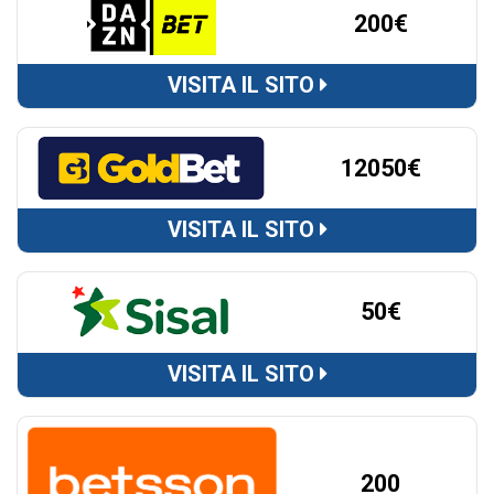
200€
VISITA IL SITO
12050€
VISITA IL SITO
50€
VISITA IL SITO
200