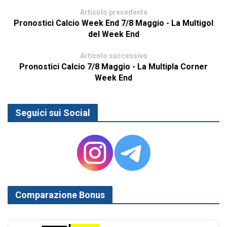
Articolo precedente
Pronostici Calcio Week End 7/8 Maggio - La Multigol
del Week End
Articolo successivo
Pronostici Calcio 7/8 Maggio - La Multipla Corner
Week End
Seguici sui Social
Comparazione Bonus