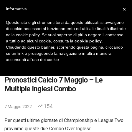
×
Informativa
IlVeroGladiatore
Pronostici Calcio Gratis
Questo sito o gli strumenti terzi da questo utilizzati si avvalgono
di cookie necessari al funzionamento ed utili alle finalità illustrate
No Thanks
INSTALL
nella cookie policy. Se vuoi saperne di più o negare il consenso
a tutti o ad alcuni cookie, consulta la
cookie policy
.
Chiudendo questo banner, scorrendo questa pagina, cliccando
su un link o proseguendo la navigazione in altra maniera,
acconsenti all’uso dei cookie.
Home
Scommesse
Multiple
Pronostici Calcio 7 Maggio – Le Multipl
Pronostici Calcio 7 Maggio – Le
Multiple Inglesi Combo
154
7 Maggio 2022
Per questi ultime giornate di Championship e League Two
proviamo queste due Combo Over Inglesi: