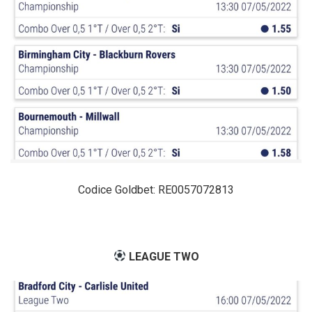
Codice Goldbet: RE0057072813
LEAGUE TWO