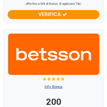
offre fino a 50€ di Bonus. Si applicano T&C.
VERIFICA
Info Bonus
200