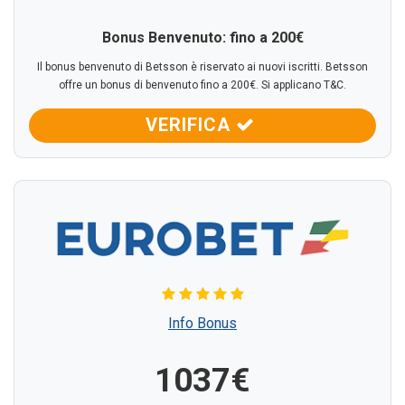
Bonus Benvenuto: fino a 200€
Il bonus benvenuto di Betsson è riservato ai nuovi iscritti. Betsson
offre un bonus di benvenuto fino a 200€. Si applicano T&C.
VERIFICA
Info Bonus
1037€