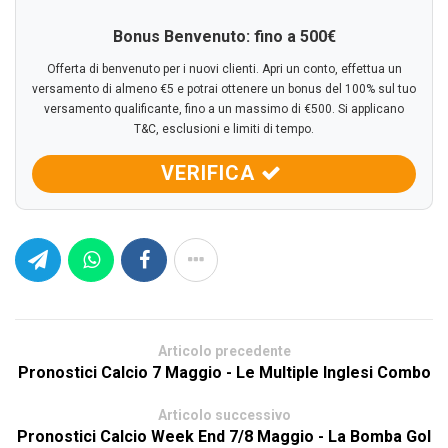
Bonus Benvenuto: fino a 500€
Offerta di benvenuto per i nuovi clienti. Apri un conto, effettua un
versamento di almeno €5 e potrai ottenere un bonus del 100% sul tuo
versamento qualificante, fino a un massimo di €500. Si applicano
T&C, esclusioni e limiti di tempo.
VERIFICA
Articolo precedente
Pronostici Calcio 7 Maggio - Le Multiple Inglesi Combo
Articolo successivo
Pronostici Calcio Week End 7/8 Maggio - La Bomba Gol