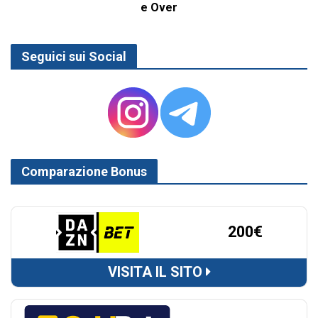
e Over
Seguici sui Social
Comparazione Bonus
200€
VISITA IL SITO